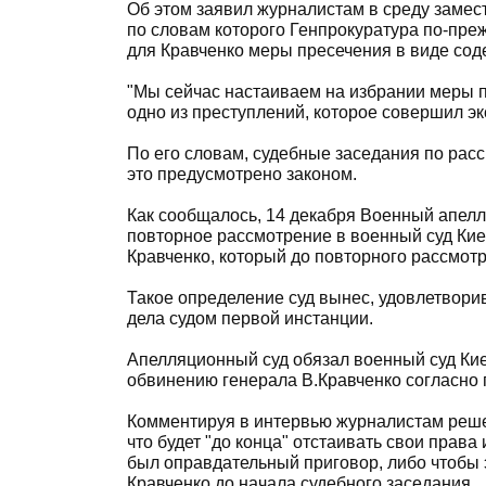
Об этом заявил журналистам в среду замес
по словам которого Генпрокуратура по-пре
для Кравченко меры пресечения в виде сод
"Мы сейчас настаиваем на избрании меры п
одно из преступлений, которое совершил эк
По его словам, судебные заседания по расс
это предусмотрено законом.
Как сообщалось, 14 декабря Военный апел
повторное рассмотрение в военный суд Кие
Кравченко, который до повторного рассмотр
Такое определение суд вынес, удовлетвор
дела судом первой инстанции.
Апелляционный суд обязал военный суд Кие
обвинению генерала В.Кравченко согласно 
Комментируя в интервью журналистам решен
что будет "до конца" отстаивать свои права 
был оправдательный приговор, либо чтобы э
Кравченко до начала судебного заседания.