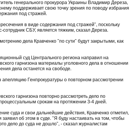
титель генерального прокурора Украины Владимир Дереза,
жнему поддерживает свою точку зрения по поводу избрания
ержания под стражей.
ресечения в виде содержания под стражей", поскольку
с-сотрудник СБУ, является тяжким, сказал Дереза.
мотрению дела Кравченко "по сути" будут закрытыми, как
ляционный суд Центрального региона направил на
вского гарнизона материалы уголовного дела в отношении
ения дела останется на свободе.
ив апелляцию Генпрокуратуры о повторном рассмотрении
вского гарнизона повторно рассмотреть дело по
процессуальным срокам на протяжении 3-4 дней.
ие суда и свои дальнейшие действия, Кравченко отметил,
и заявил об этом в суде. "Я буду настаивать на том, чтобы
то дело до суда не дошло", - сказал журналистам