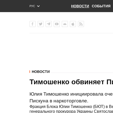
НОВОСТИ
СОБЫТИЯ
РУС
ENG
УКР
НОВОСТИ
Тимошенко обвиняет Пи
Юлия Тимошенко инициировала очер
Пискуна в наркоторговле.
Фракция Блока Юлии Тимошенко (БЮТ) в Ве
генерального прокурора Украины Святосла