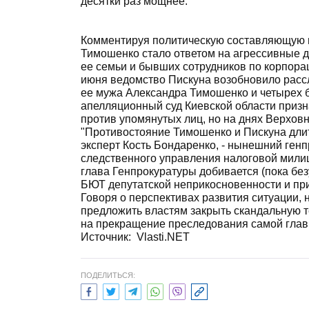
десятки раз мощнее.
Комментируя политическую составляющую во
Тимошенко стало ответом на агрессивные 
ее семьи и бывших сотрудников по корпора
июня ведомство Пискуна возобновило расс
ее мужа Александра Тимошенко и четырех 
апелляционный суд Киевской области приз
против упомянутых лиц, но на днях Верхов
"Противостояние Тимошенко и Пискуна длит
эксперт Кость Бондаренко, - нынешний генп
следственного управления налоговой милиц
глава Генпрокуратуры добивается (пока бе
БЮТ депутатской неприкосновенности и при
Говоря о перспективах развития ситуации,
предложить властям закрыть скандальную т
на прекращение преследования самой глав
Источник:
Vlasti.NET
ПОДЕЛИТЬСЯ: