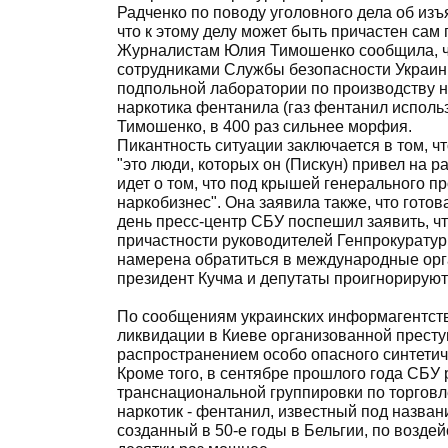
Радченко по поводу уголовного дела об из
что к этому делу может быть причастен сам
Журналистам Юлия Тимошенко сообщила, чт
сотрудниками Службы безопасности Украины
подпольной лаборатории по производству н
наркотика фентанила (газ фентанил исполь
Тимошенко, в 400 раз сильнее морфия.
Пикантность ситуации заключается в том, 
"это люди, которых он (Пискун) привел на р
идет о том, что под крышей генерального 
наркобизнес". Она заявила также, что гото
день пресс-центр СБУ поспешил заявить, ч
причастности руководителей Генпрокуратур
намерена обратиться в международные орга
президент Кучма и депутаты проигнорирую
По сообщениям украинских информагентств,
ликвидации в Киеве организованной престу
распространением особо опасного синтетич
Кроме того, в сентябре прошлого года СБУ
транснациональной группировки по торгов
наркотик - фентанил, известный под название
созданный в 50-е годы в Бельгии, по возде