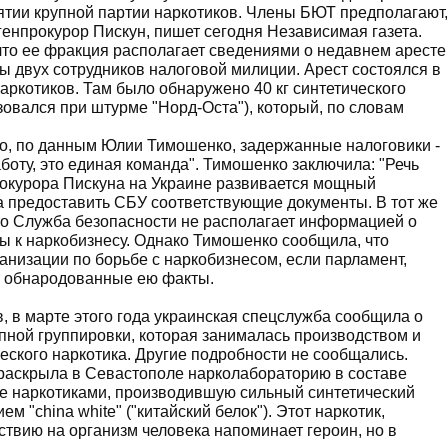
ъятии крупной партии наркотиков. Члены БЮТ предполагают,
 генпрокурор Пискун, пишет сегодня Независимая газета.
о ее фракция располагает сведениями о недавнем аресте
 двух сотрудников налоговой милиции. Арест состоялся в
аркотиков. Там было обнаружено 40 кг синтетического
зовался при штурме "Норд-Оста"), который, по словам
что, по данным Юлии Тимошенко, задержанные налоговики -
аботу, это единая команда". Тимошенко заключила: "Речь
прокурора Пискуна на Украине развивается мощный
ва предоставить СБУ соответствующие документы. В тот же
то Служба безопасности не располагает информацией о
ы к наркобизнесу. Однако Тимошенко сообщила, что
низации по борьбе с наркобизнесом, если парламент,
т обнародованные ею факты.
 в марте этого года украинская спецслужба сообщила о
пной группировки, которая занималась производством и
еского наркотика. Другие подробности не сообщались.
 раскрыла в Севастополе нарколабораторию в составе
ле наркотиками, производившую сильный синтетический
м "china white" ("китайский белок"). Этот наркотик,
йствию на организм человека напоминает героин, но в