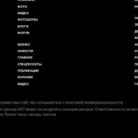
ФОТО
Р
ВИДЕО
О
ФОТОШОПЫ
З
БЛОГИ
Д
ФОРУМ
К
БИЗНЕС
А
НОВОСТИ
У
ГЛАВНОЕ
Р
СПЕЦПРОЕКТЫ
П
ПУБЛИКАЦИИ
Д
КОЛОНКИ
В
ВИДЕО
Г
ривая наш сайт, Вы соглашаетесь с
политикой конфиденциальности
.
я Цензор.НЕТ может не разделять позицию авторов. Ответственность за ма
ле "Блоги" несут авторы текстов.