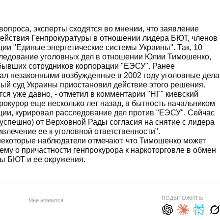
проса, эксперты сходятся во мнении, что заявление
действия Генпрокуратуры в отношении лидера БЮТ, членов
ции "Единые энергетические системы Украины". Так, 10
ледование уголовных дел в отношении Юлии Тимошенко,
бывших сотрудников корпорации "ЕЭСУ". Ранее
нал незаконными возбужденные в 2002 году уголовные дела
ный суд Украины приостановил действие этого решения.
ся уже давно, - отметил в комментарии "НГ" киевский
рокурор еще несколько лет назад, в бытность начальником
ии, курировал расследование дел против "ЕЭСУ". Сейчас
зуспешно) от Верховной Рады согласия на снятие с лидера
влечение ее к уголовной ответственности".
 некоторые наблюдатели отмечают, что Тимошенко может
ему о причастности генпрокурора к наркоторговле в обмен
ы БЮТ и ее окружения.
ПОДЫТОЖИТЬ:
Мне нравится