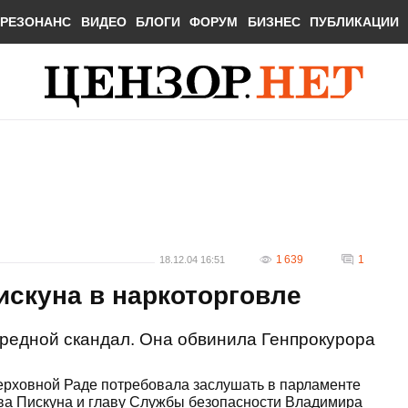
РЕЗОНАНС
ВИДЕО
БЛОГИ
ФОРУМ
БИЗНЕС
ПУБЛИКАЦИИ
1 639
1
18.12.04 16:51
скуна в наркоторговле
едной скандал. Она обвинила Генпрокурора
рховной Раде потребовала заслушать в парламенте
ва Пискуна и главу Службы безопасности Владимира