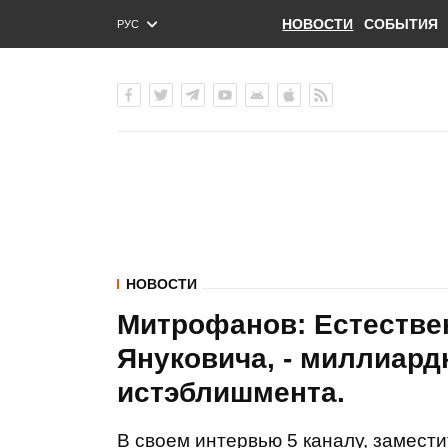
НОВОСТИ
СОБЫТИЯ
РУС
ENG
УКР
НОВОСТИ
Митрофанов: Естестве
Януковича, - миллиар
истэблишмента.
В своем интервью 5 каналу, замест