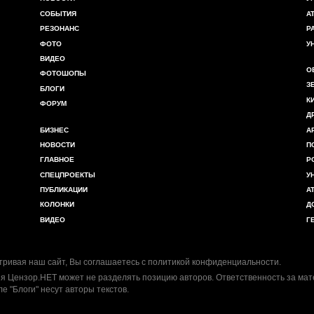
СОБЫТИЯ
А
РЕЗОНАНС
Р
ФОТО
У
ВИДЕО
О
ФОТОШОПЫ
З
БЛОГИ
К
ФОРУМ
Д
БИЗНЕС
А
НОВОСТИ
П
ГЛАВНОЕ
Р
СПЕЦПРОЕКТЫ
У
ПУБЛИКАЦИИ
А
КОЛОНКИ
Д
ВИДЕО
Г
ривая наш сайт, Вы соглашаетесь с
политикой конфиденциальности
.
я Цензор.НЕТ может не разделять позицию авторов. Ответственность за ма
ле "Блоги" несут авторы текстов.