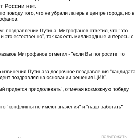
т России нет.
 поводу того, что не убрали лагерь в центре города, но в
рофанов.
м" поздравлении Путина, Митрофанов ответил, что "это
 это естественно", так как есть миллиардные интересы с
казаков Митрофанов отметил - "если Вы попросите, то
о извинения Путиназа досрочное поздравления "кандидата
зидент поздравлял на основании решения ЦИК".
орый придется приодолевать", отмечая возможную победу
что "конфликты не имеют значения" и "надо работать"
.
ПОДЫТОЖИТЬ: