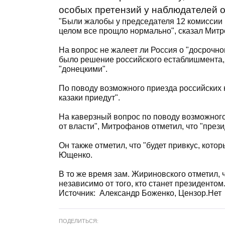
особых претензий у наблюдателей о
"Были жалобы у председателя 12 комиссии по
целом все прощло нормально", сказал Мит
На вопрос не жалеет ли Россия о "досрочно
было решение российского естаблишмента, и
"донецкими".
По поводу возможного приезда российских 
казаки приедут".
На каверзный вопрос по поводу возможног
от власти", Митрофанов отметил, что "пре
Он также отметил, что "будет привкус, кот
Ющенко.
В то же время зам. Жириновского отметил, 
независимо от того, кто станет президентом
Источник:
Александр Боженко, Цензор.Нет
ПОДЕЛИТЬСЯ: