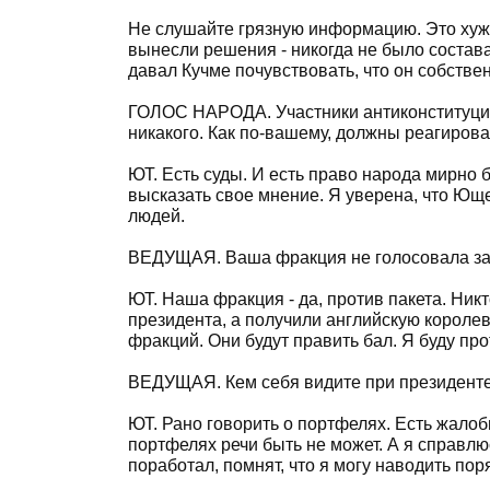
Не слушайте грязную информацию. Это хуже
вынесли решения - никогда не было состава
давал Кучме почувствовать, что он собстве
ГОЛОС НАРОДА. Участники антиконституцион
никакого. Как по-вашему, должны реагиро
ЮТ. Есть суды. И есть право народа мирно
высказать свое мнение. Я уверена, что Юще
людей.
ВЕДУЩАЯ. Ваша фракция не голосовала за 
ЮТ. Наша фракция - да, против пакета. Никто
президента, а получили английскую короле
фракций. Они будут править бал. Я буду про
ВЕДУЩАЯ. Кем себя видите при президен
ЮТ. Рано говорить о портфелях. Есть жалоб
портфелях речи быть не может. А я справлюс
поработал, помнят, что я могу наводить пор