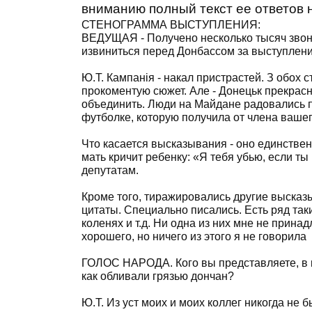
вниманию полный текст ее ответов 
СТЕНОГРАММА ВЫСТУПЛЕНИЯ:
ВЕДУЩАЯ - Получено несколько тысяч звонк
извиниться перед Донбассом за выступлен
Ю.Т. Кампанія - накал пристрастей. З обох с
прокоментую сюжет. Але - Донецьк прекрасн
объединить. Люди на Майдане радовались п
футболке, которую получила от члена вашег
Что касается высказывания - оно единстве
мать кричит ребенку: «Я тебя убью, если ты 
депутатам.
Кроме того, тиражировались другие высказы
цитаты. Специально писались. Есть ряд так
коленях и т.д. Ни одна из них мне не принад
хорошего, но ничего из этого я не говорила
ГОЛОС НАРОДА. Кого вы представляете, в к
как обливали грязью дончан?
Ю.Т. Из уст моих и моих коллег никогда не