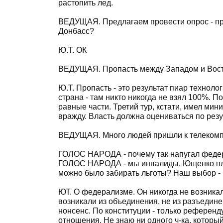
растопить лед.
ВЕДУЩАЯ. Предлагаем провести опрос - пр
Донбасс?
Ю.Т. ОК
ВЕДУЩАЯ. Пропасть между Западом и Восто
Ю.Т. Пропасть - это результат пиар техноло
страна - там никто никогда не взял 100%. П
равные части. Третий тур, кстати, имел ми
вражду. Власть должна оцениваться по резу
ВЕДУЩАЯ. Много людей пришли к телекомп
ГОЛОС НАРОДА - почему так напугал феде
ГОЛОС НАРОДА - мы инвалиды, Ющенко плат
можно было забирать льготы? Наш выбор - 
ЮТ. О федерализме. Он никогда не возника
возникали из объединения, не из разъедине
нонсенс. По конституции - только референд
отношения. Не знаю ни одного ч-ка, которы