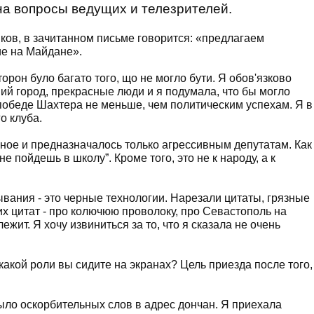
на вопросы ведущих и телезрителей.
ов, в зачитанном письме говорится: «предлагаем
ие на Майдане».
торон було багато того, що не могло бути. Я обов'язково
ий город, прекрасные люди и я подумала, что бы могло
обеде Шахтера не меньше, чем политическим успехам. Я в
о клуба.
нное и предназначалось только агрессивным депутатам. Как
не пойдешь в школу”. Кроме того, это не к народу, а к
вания - это черные технологии. Нарезали цитаты, грязные
их цитат - про колючюю проволоку, про Севастополь на
лежит. Я хочу извиниться за то, что я сказала не очень
акой роли вы сидите на экранах? Цель приезда после того,
 было оскорбительных слов в адрес дончан. Я приехала