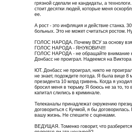
грязной сделали не кандидаты, а технологи. 
стоит десятки людей, которые меня оскорбля
ее.
А рост - это инфляция и действие станка. 3
больных. Это не может считаться ростом. Н
ГОЛОС НАРОДА. Почему ВСУ за основу взял 
ГОЛОС НАРОДА - ЯНУКОВИЧ!!!
ГОЛОС НАРОДА - не обращайте внимание на
Донбасс не проиграл. Надеемся на Виктора
ЮТ. Донбасс не проиграл, никто не проиграл
не знает, подождите погода. Я была вице 8 
президента 10 млрд гривень. Когда я уходил
бросил меня в тюрьму. Я боюсь не за то, то 
капитал слились в криминале.
Телеканалы принадлежат окружению президе
договориться с Кучмой, я бы договорилась. Н
вашу жизнь. Не спешите с оценками.
ВЕДУЩАЯ. Томенко говорит, что разберетс
является ли это цензурой?