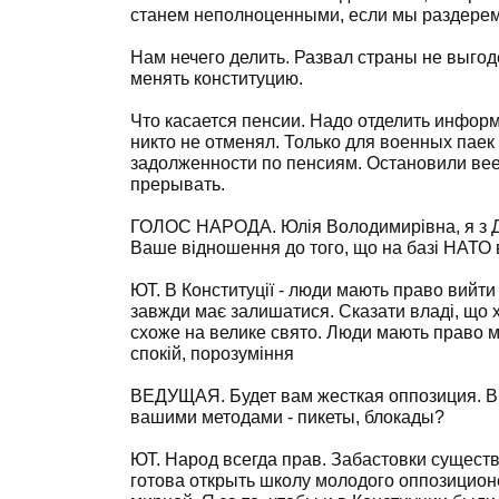
станем неполноценными, если мы раздерем 
Нам нечего делить. Развал страны не выгод
менять конституцию.
Что касается пенсии. Надо отделить инфор
никто не отменял. Только для военных паек
задолженности по пенсиям. Остановили вее
прерывать.
ГОЛОС НАРОДА. Юлія Володимирівна, я з Д
Ваше відношення до того, що на базі НАТО 
ЮТ. В Конституції - люди мають право вийти
завжди має залишатися. Сказати владі, що х
схоже на велике свято. Люди мають право ми
спокій, порозуміння
ВЕДУЩАЯ. Будет вам жесткая оппозиция. Вы
вашими методами - пикеты, блокады?
ЮТ. Народ всегда прав. Забастовки существ
готова открыть школу молодого оппозиционе