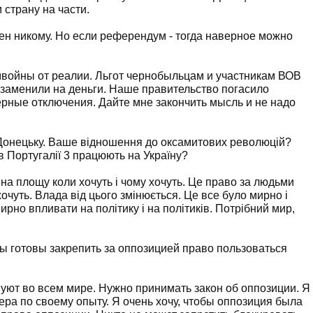
страну на части.
ен никому. Но если референдум - тогда наверное можно
мвойны от реалии. Льгот чернобыльцам и участникам ВОВ
 заменили на деньги. Наше правительство погасило
рные отключения. Дайте мне закончить мысль и не надо
онецьку. Ваше відношення до оксамитових революцій?
в Португалії 3 працюють на Україну?
 на площу коли хочуть і чому хочуть. Це право за людьми
очуть. Влада від цього змінюється. Це все було мирно і
рно впливати на політику і на політиків. Потрібний мир,
 готовы закрепить за оппозицией право пользоваться
уют во всем мире. Нужно принимать закон об оппозиции. Я
ра по своему опыту. Я очень хочу, чтобы оппозиция была