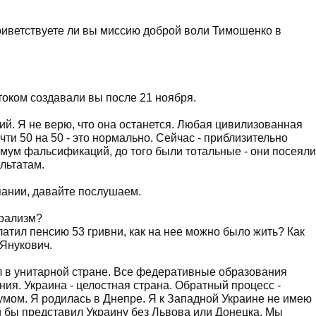
иветствуете ли вы миссию доброй воли Тимошенко в
ком создавали вы после 21 ноября.
гий. Я не верю, что она останется. Любая цивилизованная
очти 50 на 50 - это нормально. Сейчас - приблизительно
нимум фальсификаций, до того были тотальные - они посеяли
льтатам.
ании, давайте послушаем.
рализм?
ил пенсию 53 гривни, как на нее можно было жить? Как
Янукович.
л в унитарной стране. Все федеративные образования
ния. Украина - целостная страна. Обратный процесс -
умом. Я родилась в Днепре. Я к Западной Украине не имею
й бы представил Украину без Львова или Донецка. Мы