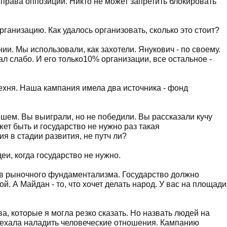
и права оппозиции. Никто не может запретить блокировать
анизацию. Как удалось организовать, сколько это стоит?
ии. Мы использовали, как захотели. Янукович - по своему.
 слабо. И его только10% организации, все остальное -
рехня. Наша кампания имела два источника - фонд
м. Вы выиграли, но не победили. Вы рассказали кучу
т быть и государство не нужно раз такая
я в стадии развития, не путч ли?
еи, когда государство не нужно.
ив рыночного фундаментализма. Государство должно
. А Майдан - то, что хочет делать народ. У вас на площади
ва, которые я могла резко сказать. Но назвать людей на
иехала наладить человеческие отношения. Кампанию