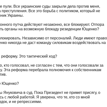
 пули. Все украинские суды закрыли дела против меня,
 преступления. Все это борьба с политиком, который не
нник Украины.
ного путча действуют незаконно, все блокируют. Отпора
вать органы на возможную блокаду резиденции Ющенко?
 блокировать. Независимо от персоналий. Люди имеют право
нко никогда не даст команду силовикам воздействовать на
реформу. Это тактический ход?
, кто голосовал, не согласен с тем, что они голосовали за
ву. Эта реформа перебрала полномочия к собственникам
тив.
те Ющенко?
ы Януковича в суд. Пока Президент не примет присягу, о
ь с любой работой. Я уверена, что те, кто со мной
ядок, и не репрессиями.