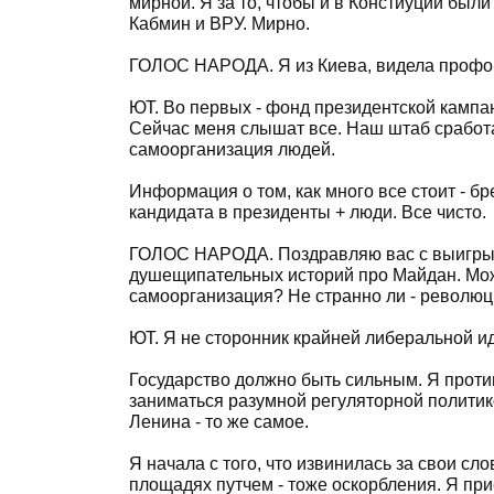
мирной. Я за то, чтобы и в Констиуции был
Кабмин и ВРУ. Мирно.
ГОЛОС НАРОДА. Я из Киева, видела профорг
ЮТ. Во первых - фонд президентской кампан
Сейчас меня слышат все. Наш штаб сработал
самоорганизация людей.
Информация о том, как много все стоит - б
кандидата в президенты + люди. Все чисто.
ГОЛОС НАРОДА. Поздравляю вас с выигрыше
душещипательных историй про Майдан. Може
самоорганизация? Не странно ли - революци
ЮТ. Я не сторонник крайней либеральной ид
Государство должно быть сильным. Я прот
заниматься разумной регуляторной политикой
Ленина - то же самое.
Я начала с того, что извинилась за свои сло
площадях путчем - тоже оскорбления. Я пр