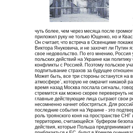
чуть более, чем через месяца после громко
приложил руку не только Ющенко, но и Ква
Он считает, что встреча в Освенциме покаж
Виктора Януковича, и не захочет ли Путин 
свое недовольство. По его мнению, Россия
польских действий на Украине как политик
конфликты с Россией. Поэтому польское уча
подпитывание страхов за будущее отношен
Может быть, все три стороны останутся на в
атмосфере`, которую не омрачит никакой раз
время назад Москва послала сигналы, гово
стремится как можно скорее перевернуть не
главные действующие лица сыграют свои ро
несомненно начнет обостряться. Для российс
последние события на Украине - это подтв
роль троянского коня на пространстве СНГ
территорию, считающейся `буфером безопасн
действия, которые Польша предпринимает и
приблизиться к ЕС, будут в Кремле оценива