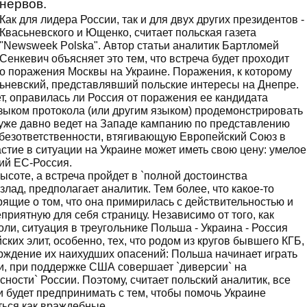
нервов.
Как для лидера России, так и для двух других президентов -
Квасьневского и Ющенко, считает польская газета
"Newsweek Polska". Автор статьи аналитик Бартломей
Сенкевич объясняет это тем, что встреча будет проходит
го поражения Москвы на Украине. Поражения, к которому
сьневский, представлявший польские интересы на Днепре.
ет, оправилась ли Россия от поражения ее кандидата
языком протокола (или другим языком) продемонстрировать
 уже давно ведет на Западе кампанию по представлению
у безответственности, втягивающую Европейский Союз в
стие в ситуации на Украине может иметь свою цену: умелое
ий ЕС-Россия.
ысоте, а встреча пройдет в `полной достоинства
лад, предполагает аналитик. Тем более, что какое-то
рящие о том, что она примирилась с действительностью и
приятную для себя страницу. Независимо от того, как
ли, ситуация в треугольнике Польша - Украина - Россия
ких элит, особенно, тех, что родом из кругов бывшего КГБ,
ерждение их наихудших опасений: Польша начинает играть
 и, при поддержке США совершает `диверсии` на
ости` России. Поэтому, считает польский аналитик, все
 будет предпринимать с тем, чтобы помочь Украине
ться как враждебные.