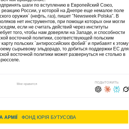
едпринять шаги по вступлению в Европейский Союз,
реакцию России, у которой на Днепре еще немалое поле
ского оружия` (нефть, газ), пишет "Newsweek Polska". В
поляков нет инструментов, при помощи которых они могли
седям, если не считать действий через институты
ебует того, чтобы нам доверяли на Западе, и способности
кой восточной политики, соответствующей польским
карту польских `антироссийских фобий` и прибавят к этому
воему сырьевому эльдорадо, то добиться поддержки ЕС для
ьской восточной политики может развернуться не столько в
Брюсселе.
ПОДЫТОЖИТЬ:
Мне нравится