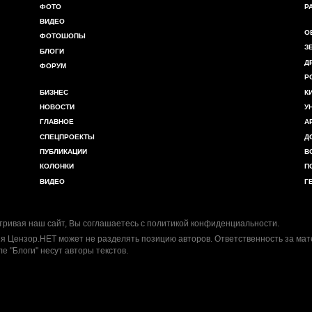
ФОТО
Р
ВИДЕО
О
ФОТОШОПЫ
З
БЛОГИ
Д
ФОРУМ
Р
БИЗНЕС
К
НОВОСТИ
У
ГЛАВНОЕ
А
СПЕЦПРОЕКТЫ
Д
ПУБЛИКАЦИИ
В
КОЛОНКИ
П
ВИДЕО
Г
ривая наш сайт, Вы соглашаетесь с
политикой конфиденциальности
.
я Цензор.НЕТ может не разделять позицию авторов. Ответственность за ма
ле "Блоги" несут авторы текстов.