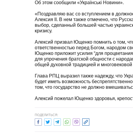
Об этом сообщили «Українські Новини».
«Поздравляю вас со вступлением в должнос
Алексия ІІ. В нем также отмечено, что Рус
выбор, сделанный большей частью украинс
кризису.
Алексий призвал Ющенко помнить о том, ч
ответственностью перед Богом, народом сво
Ющенко приложит усилия “для процветания 
для упрочения братской общности с народа
общей духовной традицией и многовековой 
Глава РПЦ выразил также надежду, что Укр
будет иметь возможность беспрепятственно
том, что государство не должно вмешивать
Алексий пожелал Ющенко здоровья, крепости
ПОДЕЛИТЬСЯ: