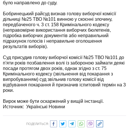
було направлено до суду.
Бобринецький райсуд визнав голову виборчої комісії
дільниці №25 ТВО №101 винною у скоєнні злочину,
передбаченого ч. 3 ст. 158 Кримінального кодексу
(неправомірне використання виборчих бюлетенів,
підробка виборчих документів або неправильний
підрахунок голосів і неправильне оголошення
результатів виборів).
Суд присудив голову виборчої комісії №25 ТВО №101 до
п'яти років позбавлення волі із забороною займати деякі
посади протягом двох років, однак згідно з ст. 75
Кримінального кодексу (звільнення від покарання з
випробуванням) суд звільнив голову комісії від
відбування покарання й призначив іспитовий термін на 3
роки.
Вирок може бути оскаржений у вищій інстанції.
Источник: Українські Новини
ПОДЕЛИТЬСЯ: