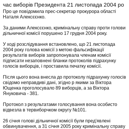
час виборів Президента 21 листопада 2004 ро
Про це повідомила прес-секретар прокурора області
Наталя Алексєєнко.
За даними Алексєєнко, кримінальну справу проти голови
дільничної комісії порушено 17 грудня 2004 року.
У ході розслідування встановлено, що 21 листопада
2004 року голова комісії з метою фальсифікації
результатів виборів запропонувала членам комісії
підписати незаповнені бланки протоколів підрахунку
голосів виборців, і проставила печатку комісії.
Після цього вона внесла до протоколу підрахунку голосів
свідомо неправдиві дані, згідно p якими за Віктора
Ющенка проголосувало 89 виборців, а за Віктора
Януковича - 381.
Протокол з результатами голосування вона особисто
відвезла в тервиборчком округу №101.
26 січня голові дільничної комісії були пред'явлені
обвинувачення, а 31 січня 2005 року кримінальну справу