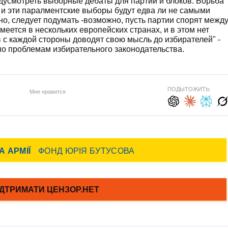
едусмотреть выборные дебаты для партий и блоков. Борьба
, и эти паралментские выборы будут едва ли не самыми
о, следует подумать -возможно, пусть партии спорят межд
меется в нескольких европейских странах, и в этом нет
в с каждой стороны доводят свою мысль до избирателей" -
по проблемам избирательного законодательства.
ПОДЫТОЖИТЬ:
Мне нравится