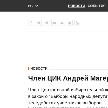
НОВОСТИ
СОБЫТИЯ
РУС
ENG
УКР
НОВОСТИ
Член ЦИК Андрей Маге
Член Центральной избирательной к
в закон о "Выборы народных депута
теледебатах участников выборов.