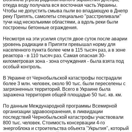
откуда воду получала вся восточная часть Украины.
Чтобы не допустить смыва пыли во впадающую в Днепр
реку Припять, самолеты специально "расстреливали"
тучи над несколькими областями, а вдоль реки были
построены бетонные ограждения.
Несмотря на эти усилия спустя двое суток после аварии
уровень радиации в Припяти превышал норму для
населенного пункта более чем в 115 тысяч раз, а в зоне
реактора - в 110 тысяч раз. Самая опасная 30-
километровая зона - зона отчуждения - была взята под
особый контроль.
В Украине от Чернобыльской катастрофы пострадали
более 3 млн. человек, около 90 тыс. были переселены с
загрязненных территорий. Всего в Украине была
заражена территория общей площадью 50 тыс. кв. км.
По данным Международной программы Всемирной
организации здравоохранения, в ликвидации
последствий Чернобыльской катастрофы участвовали
800 тыс. человек. Стоимость консервации 4-го
энергоблока и строительства объекта "Укрытия", который