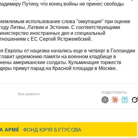
ладимиру Путину, что конец войны не принес свободы
риемлемым использование слова "оккупация" при оценке
году Литвы, Латвии и Эстонии. С соответствующими
министерство иностранных дел и специальный
 отношениям с ЕС Сергей Ястржембский.
я Европы от нацизма начались еще в четверг в Голландии
зглавит церемонию памяти на военном кладбище в
онены американские солдаты. Кульминация торжеств
идеры примут парад на Красной площади в Москве.
ПОДЫТОЖИТЬ:
Мне нравится