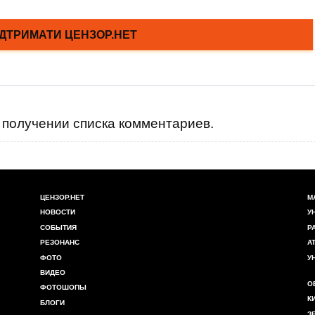
получении списка комментариев.
ЦЕНЗОР.НЕТ
М
НОВОСТИ
У
СОБЫТИЯ
Р
РЕЗОНАНС
А
ФОТО
У
ВИДЕО
О
ФОТОШОПЫ
К
БЛОГИ
З