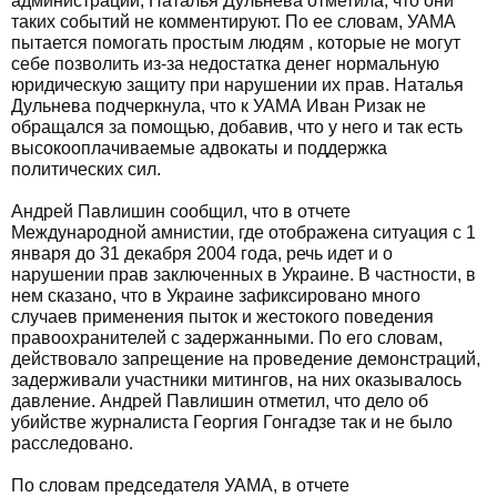
администрации, Наталья Дульнева отметила, что они
таких событий не комментируют. По ее словам, УАМА
пытается помогать простым людям , которые не могут
себе позволить из-за недостатка денег нормальную
юридическую защиту при нарушении их прав. Наталья
Дульнева подчеркнула, что к УАМА Иван Ризак не
обращался за помощью, добавив, что у него и так есть
высокооплачиваемые адвокаты и поддержка
политических сил.
Андрей Павлишин сообщил, что в отчете
Международной амнистии, где отображена ситуация с 1
января до 31 декабря 2004 года, речь идет и о
нарушении прав заключенных в Украине. В частности, в
нем сказано, что в Украине зафиксировано много
случаев применения пыток и жестокого поведения
правоохранителей с задержанными. По его словам,
действовало запрещение на проведение демонстраций,
задерживали участники митингов, на них оказывалось
давление. Андрей Павлишин отметил, что дело об
убийстве журналиста Георгия Гонгадзе так и не было
расследовано.
По словам председателя УАМА, в отчете