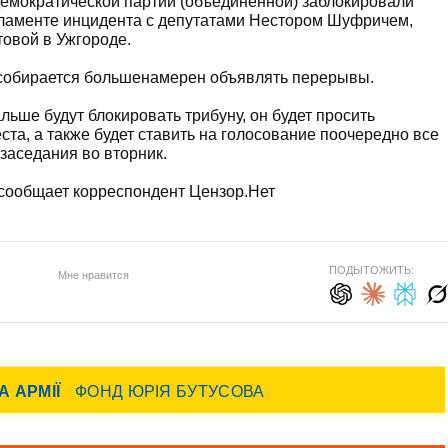
демократической партии (объединенной) заблокировали
рламенте инцидента с депутатами Нестором Шуфричем,
овой в Ужгороде.
 собирается большенамерен объявлять перерывы.
альше будут блокировать трибуну, он будет просить
ста, а также будет ставить на голосование поочередно все
заседания во вторник.
 сообщает корреспондент Цензор.Нет
ПОДЫТОЖИТЬ:
Мне нравится