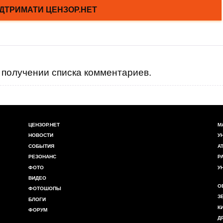
получении списка комментариев.
ЦЕНЗОР.НЕТ
М
НОВОСТИ
У
СОБЫТИЯ
А
РЕЗОНАНС
Р
ФОТО
У
ВИДЕО
О
ФОТОШОПЫ
З
БЛОГИ
К
ФОРУМ
Д