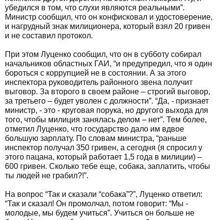
убедился в том, что слухи являются реальными”.
Министр сообщил, что он конфисковал и удостоверение,
и нагрудный знак милиционера, который взял 20 гривен
и не составил протокол.
При этом Луценко сообщил, что он в субботу собирал
начальников областных ГАИ, “и предупредил, что я один
бороться с коррупцией не в состоянии. А за этого
инспектора руководитель районного звена получит
выговор. За второго в своем районе – строгий выговор,
за третьего – будет уволен с должности”. “Да, - признает
министр, - это - круговая порука, но другого выхода для
того, чтобы милиция занялась делом – нет”. Тем более,
отметил Луценко, что государство дало им вдвое
большую зарплату. По словам министра, “раньше
инспектор получал 350 гривен, а сегодня (я спросил у
этого пацана, который работает 1,5 года в милиции) –
600 гривен. Сколько тебе еще, собака, заплатить, чтобы
ты людей не грабил?!”.
На вопрос “Так и сказали “собака”?”, Луценко ответил:
“Так и сказал! Он промолчал, потом говорит: “Мы -
молодые, мы будем учиться”. Учиться он больше не