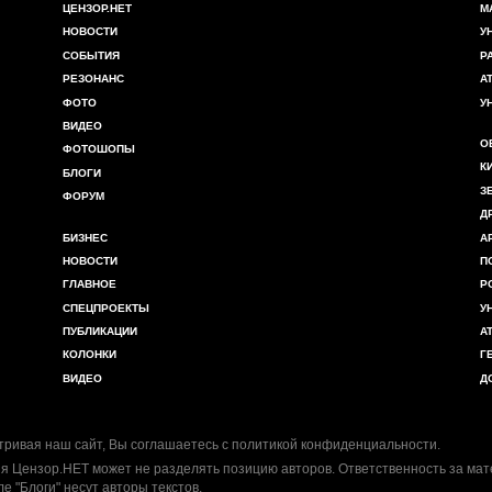
ЦЕНЗОР.НЕТ
М
НОВОСТИ
У
СОБЫТИЯ
Р
РЕЗОНАНС
А
ФОТО
У
ВИДЕО
О
ФОТОШОПЫ
К
БЛОГИ
З
ФОРУМ
Д
БИЗНЕС
А
НОВОСТИ
П
ГЛАВНОЕ
Р
СПЕЦПРОЕКТЫ
У
ПУБЛИКАЦИИ
А
КОЛОНКИ
Г
ВИДЕО
Д
ривая наш сайт, Вы соглашаетесь с
политикой конфиденциальности
.
я Цензор.НЕТ может не разделять позицию авторов. Ответственность за ма
ле "Блоги" несут авторы текстов.