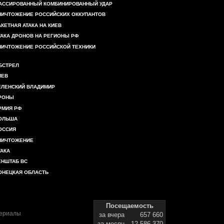
АССИРОВАННЫЙ КОМБИНИРОВАННЫЙ УДАР
НИЧТОЖЕНИЕ РОССИЙСКИХ ОККУПАНТОВ
АКЕТНАЯ АТАКА НА КИЕВ
ТАКА ДРОНОВ НА РЕГИОНЫ РФ
НИЧТОЖЕНИЕ РОССИЙСКОЙ ТЕХНИКИ
БСТРЕЛ
ИЕВ
ЕЛЕНСКИЙ ВЛАДИМИР
РОНЫ
РМИЯ РФ
ОЛЬША
ОССИЯ
НИЧТОЖЕНИЕ
ТАКА
ЕНШТАБ ВС
ОНЕЦКАЯ ОБЛАСТЬ
Посещаемость
териалы
за вчера
657 660
за месяц
12 586 370