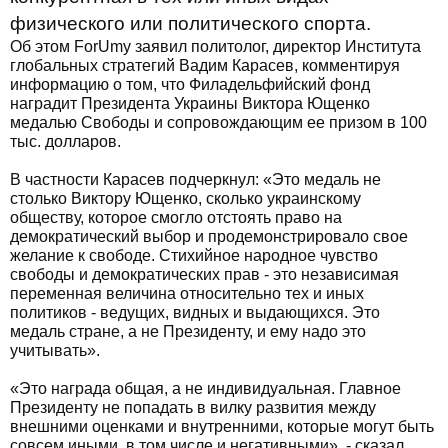
физического или политического спорта.
Об этом ForUmу заявил политолог, директор Института
глобальных стратегий Вадим Карасев, комментируя
информацию о том, что Филадельфийский фонд
наградит Президента Украины Виктора Ющенко
медалью Свободы и сопровождающим ее призом в 100
тыс. долларов.
В частности Карасев подчеркнул: «Это медаль не
столько Виктору Ющенко, сколько украинскому
обществу, которое смогло отстоять право на
демократический выбор и продемонстрировало свое
желание к свободе. Стихийное народное чувство
свободы и демократических прав - это независимая
переменная величина относительно тех и иных
политиков - ведущих, видных и выдающихся. Это
медаль стране, а не Президенту, и ему надо это
учитывать».
«Это награда общая, а не индивидуальная. Главное
Президенту не попадать в вилку развития между
внешними оценками и внутренними, которые могут быть
совсем иными, в том числе и негативными», - сказал