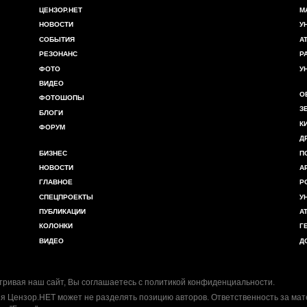
ЦЕНЗОР.НЕТ
М
НОВОСТИ
У
СОБЫТИЯ
А
РЕЗОНАНС
Р
ФОТО
У
ВИДЕО
О
ФОТОШОПЫ
З
БЛОГИ
К
ФОРУМ
Д
БИЗНЕС
П
НОВОСТИ
А
ГЛАВНОЕ
Р
СПЕЦПРОЕКТЫ
У
ПУБЛИКАЦИИ
А
КОЛОНКИ
Г
ВИДЕО
Д
ривая наш сайт, Вы соглашаетесь с
политикой конфиденциальности
.
я Цензор.НЕТ может не разделять позицию авторов. Ответственность за ма