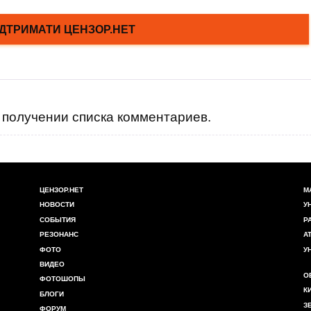
получении списка комментариев.
ЦЕНЗОР.НЕТ
М
НОВОСТИ
У
СОБЫТИЯ
Р
РЕЗОНАНС
А
ФОТО
У
ВИДЕО
О
ФОТОШОПЫ
К
БЛОГИ
З
ФОРУМ