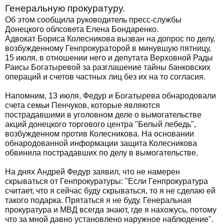
Генеральную прокуратуру.
Об этом сообщила руководитель пресс-службы
Донецкого облсовета Елена Бондаренко.
Адвокат Бориса Колесникова вызван на допрос по делу,
возбужденному Генпрокураторой в минувшую пятницу,
15 июля, в отношении него и депутата Верховной Рады
Раисы Богатыревой за разглашение тайны банковских
операций и счетов частных лиц без их на то согласия.
Напомним, 13 июля, Федур и Богатырева обнародовали
счета семьи Пенчуков, которые являются
пострадавшими в уголовном деле о вымогательстве
акций донецкого торгового центра "Белый лебедь",
возбужденном против Колесникова. На основании
обнародованной информации защита Колесникова
обвинила пострадавших по делу в вымогательстве.
На днях Андрей Федур заявил, что не намерен
скрываться от Генпрокуратуры: "Если Генпрокуратура
считает, что я сейчас буду скрываться, то я не сделаю ей
такого подарка. Прятаться я не буду. Генеральная
прокуратура и МВД всегда знают, где я нахожусь, потому
что за мной давно установлено наружное наблюдение".