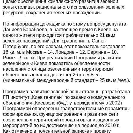
целью обеспечения комплексного развития зеленой
зоны столицы, рационального использования зеленых
ресурсов, сохранения зеленых насаждений.
По информации докладчика по этому вопросу депутата
Даниеля Карабаева, в настоящее время в Киеве на
одного жителя приходится приблизительно 21 кв.м
зеленых насаждений. Для сравнения: в Санкт-
Петербурге, по его словам, этот показатель составляет
18 кв. м, в Москве – 14, Лондоне – 12, Берлине – 10,
Риме – 9 кв. м. При реализации Программы развития
зеленой зоны Киева показатель обеспеченности
населения столицы озелененными территориями
общего пользования достигнет 26 кв. м./чел.
(минимальный международный стандарт – 25 кв. м./чел.).
Программа развития зеленой зоны столицы разработана
ГП институт „Киев генплан” по заданию коммунального
объединения „Киевзеленбуд”, утвержденному в 2002 г.
Программой определены градостроительные параметры
формирования, функционирования и развития сети
озелененных территорий города и организационных
мероприятий по их достижению на период до 2010 г.
Как отмечено в пояснительной записке к проекту