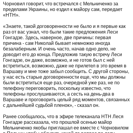
Чорновил говорит, что встречался с Мельниченко за
пределами Украины, но ездил к майору сам, передает
«НТН».
«Знаете, такой договоренности не было и я первые как
раз от вас узнал, что были такие предложения Леси
Гонгадзе. Здесь, наверное, две причины: первая
причина - сам Николай бывает немножко иногда
безалаберным. И очень часто, начав одно дело, не
доводит его до конца. Предложив такую встречу Леси
Гонгадзе, он даже, возможно, и не готов был с ней
встретиться, возможно, даже не прилетел в это время в
Варшаву и мне тоже забыл сообщить. С другой стороны,
у нас есть старые договоренности еще, что мы должны
были встретиться еще раз, очередной уже раз, не по
телефону переговорить, поскольку известно, что
телефоны прослушиваются, а сесть на день-два в
Варшаве и проговорить целый ряд моментов, связанных
с дальнейшей судьбой пленок», - сказал он.
Ранее сообщалось, что в эфире телеканала НТН Леся
Гонгадзе рассказала, что прошлой осенью майор
Мельниченко якобы приглашал ее вместе с Чорновилом