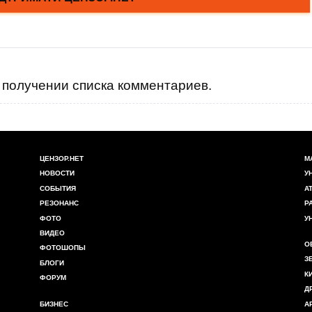
получении списка комментариев.
ЦЕНЗОР.НЕТ
М
НОВОСТИ
У
СОБЫТИЯ
А
РЕЗОНАНС
Р
ФОТО
У
ВИДЕО
О
ФОТОШОПЫ
З
БЛОГИ
К
ФОРУМ
Д
БИЗНЕС
А