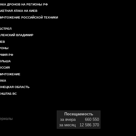
ТАКА ДРОНОВ НА РЕГИОНЫ РФ
АКЕТНАЯ АТАКА НА КИЕВ
НИЧТОЖЕНИЕ РОССИЙСКОЙ ТЕХНИКИ
БСТРЕЛ
ЕЛЕНСКИЙ ВЛАДИМИР
ИЕВ
РОНЫ
РМИЯ РФ
ОЛЬША
ОССИЯ
НИЧТОЖЕНИЕ
ТАКА
ОНЕЦКАЯ ОБЛАСТЬ
ЕНШТАБ ВС
Посещаемость
териалы
за вчера
660 550
за месяц
12 586 370