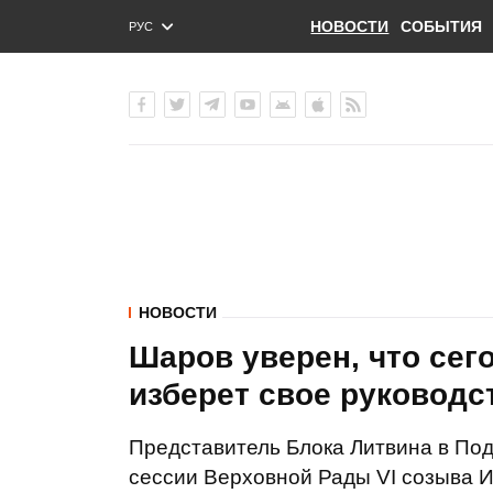
НОВОСТИ
СОБЫТИЯ
РУС
ENG
УКР
НОВОСТИ
Шаров уверен, что сег
изберет свое руководс
Представитель Блока Литвина в Под
сессии Верховной Рады VІ созыва И