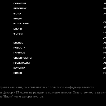
СОБЫТИЯ
А
РЕЗОНАНС
Р
ФОТО
У
ВИДЕО
О
ФОТОШОПЫ
З
БЛОГИ
К
ФОРУМ
Д
БИЗНЕС
А
НОВОСТИ
П
ГЛАВНОЕ
Р
СПЕЦПРОЕКТЫ
У
ПУБЛИКАЦИИ
А
КОЛОНКИ
Д
ВИДЕО
Г
ривая наш сайт, Вы соглашаетесь с
политикой конфиденциальности
.
я Цензор.НЕТ может не разделять позицию авторов. Ответственность за ма
ле "Блоги" несут авторы текстов.