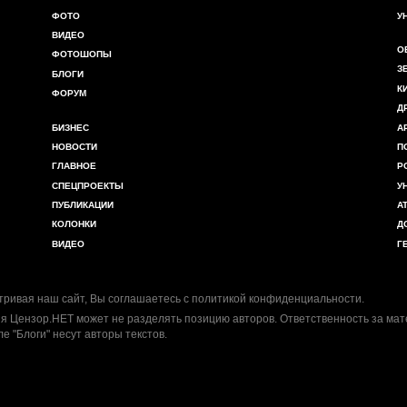
ФОТО
У
ВИДЕО
О
ФОТОШОПЫ
З
БЛОГИ
К
ФОРУМ
Д
БИЗНЕС
А
НОВОСТИ
П
ГЛАВНОЕ
Р
СПЕЦПРОЕКТЫ
У
ПУБЛИКАЦИИ
А
КОЛОНКИ
Д
ВИДЕО
Г
ривая наш сайт, Вы соглашаетесь с
политикой конфиденциальности
.
я Цензор.НЕТ может не разделять позицию авторов. Ответственность за ма
ле "Блоги" несут авторы текстов.