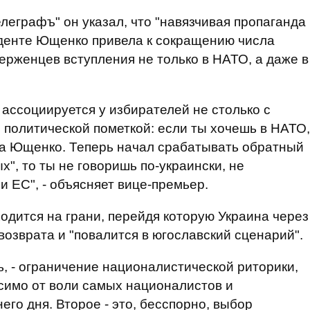
елеграфъ" он указал, что "навязчивая пропаганда
денте Ющенко привела к сокращению числа
ерженцев вступления не только в НАТО, а даже в
о ассоциируется у избирателей не столько с
с политической пометкой: если ты хочешь в НАТО,
 за Ющенко. Теперь начал срабатывать обратный
х", то ты не говоришь по-украински, не
 ЕС", - объясняет вице-премьер.
одится на грани, перейдя которую Украина через
 возврата и "повалится в югославский сценарий".
ь, - ограничение националистической риторики,
симо от воли самых националистов и
о дня. Второе - это, бесспорно, выбор