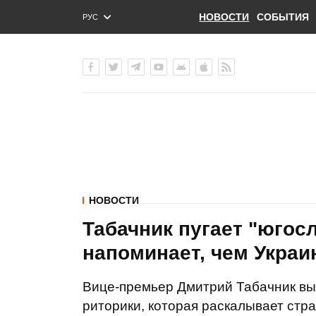
НОВОСТИ
СОБЫТИЯ
РУС
ENG
УКР
НОВОСТИ
Табачник пугает "югос
напоминает, чем Украи
Вице-премьер Дмитрий Табачник вы
риторики, которая раскалывает стра