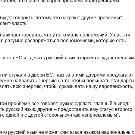
читает, что после выборов проблема политреформы
будет говорить, потому что накроют другие проблемы", -
сант-власть".
начинает говорить, что у него мало полномочий. У нас эти
ься разумно распоряжаться полномочиями, которые есть", -
 состав ЕС и сделать русский язык вторым государственным
ы ни стучали в двери ЕС, нам за этими дверями предлагают
Нужно направить энергию на то, чтобы повышать стандарты
авлять всю энергию, чтобы доказывать нашу европейскость,
 этой проблеме все говорят, нужно сделать главный вывод:
 русский язык, другие -- предоставить ему статус второго
и с одной и с другой стороны считаю неприемлемым",
что русский язык не может считаться языком национальных