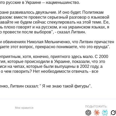
 что русские в Украине -- нацменьшинство.
тране развивалось двуязычие. И оно будет. Политикам
азом: вместе провести серьезный разговор о языковой
вайте не будем сейчас спекулировать на этой теме. Ее,
 плохо говорят и на русском, и на украинском языках, я
о провести после выборов", - сказал Литвин.
 и обвинениях Николая Мельниченко, что Литвин причастен
адаете этот вопрос, прекрасно понимаете, что это ерунда".
еприятным, хотя, конечно, приятного здесь мало. С 2000
ия, которые происходили в Украине, показали, что это
иси на чипах, которые были выпущены в 2002 году, а
- о чем говорить? Нет необходимости отвечать - все
нко, Литвин сказал: " Я не знаю такой фигуры".
ПОДЫТОЖИТЬ:
Мне нравится