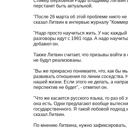
Спикер Верховной Рады Владимир Литвин с
перстанет быть актуальной.
"После 26 марта об этой проблеме никто не 
сказал Литвин в интервью журналу "Коммер
"Надо просто научиться жить. У нас каждый 
разговоры идут с 1991 года. А надо научит
добавил он.
Также Литвин считает, что призывы войти в
не будут реализованы.
"Вы же прекрасно понимаете, что, как бы м
развивать отношения по линии соседства. 
нашей жизни. Если этого не делать, а напр
перспектив не будет", - отметил он.
"Что же касается русского языка, то раз об
она есть. Одни предлагают вообще вытеснить
государственного. Я такой лобовой подход 
сказал Литвин.
По мнению Литвина, нужно зафиксировать, 