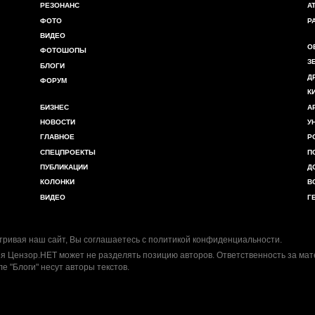
РЕЗОНАНС
А
ФОТО
Р
ВИДЕО
О
ФОТОШОПЫ
З
БЛОГИ
Д
ФОРУМ
К
БИЗНЕС
А
НОВОСТИ
У
ГЛАВНОЕ
Р
СПЕЦПРОЕКТЫ
П
ПУБЛИКАЦИИ
Д
КОЛОНКИ
В
ВИДЕО
Г
ривая наш сайт, Вы соглашаетесь с
политикой конфиденциальности
.
я Цензор.НЕТ может не разделять позицию авторов. Ответственность за ма
ле "Блоги" несут авторы текстов.