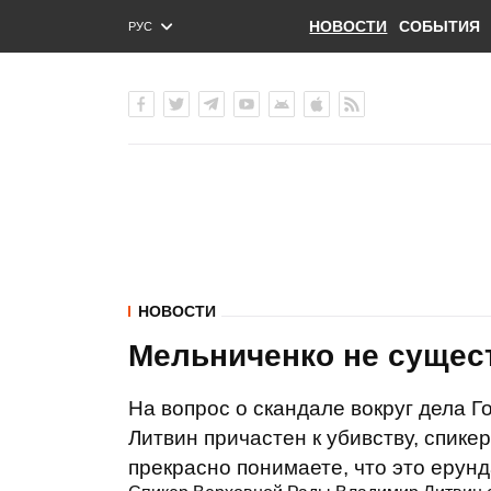
НОВОСТИ
СОБЫТИЯ
РУС
ENG
УКР
НОВОСТИ
Мельниченко не сущест
На вопрос о скандале вокруг дела Г
Литвин причастен к убивству, спикер
прекрасно понимаете, что это ерунд