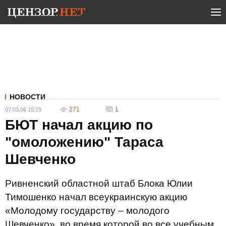
НОВОСТИ
271
1
07.03.06 15:19
БЮТ начал акцию по
"омоложению" Тараса
Шевченко
Ривненский областной штаб Блока Юлии
Тимошенко начал всеукраинскую акцию
«Молодому государству – молодого
Шевченко», во время которой во все учебным