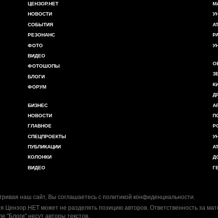
ЦЕНЗОР.НЕТ
М
НОВОСТИ
У
СОБЫТИЯ
А
РЕЗОНАНС
Р
ФОТО
У
ВИДЕО
О
ФОТОШОПЫ
З
БЛОГИ
К
ФОРУМ
Д
БИЗНЕС
А
НОВОСТИ
П
ГЛАВНОЕ
Р
СПЕЦПРОЕКТЫ
У
ПУБЛИКАЦИИ
А
КОЛОНКИ
Д
ВИДЕО
Г
ривая наш сайт, Вы соглашаетесь с
политикой конфиденциальности
.
я Цензор.НЕТ может не разделять позицию авторов. Ответственность за ма
ле "Блоги" несут авторы текстов.