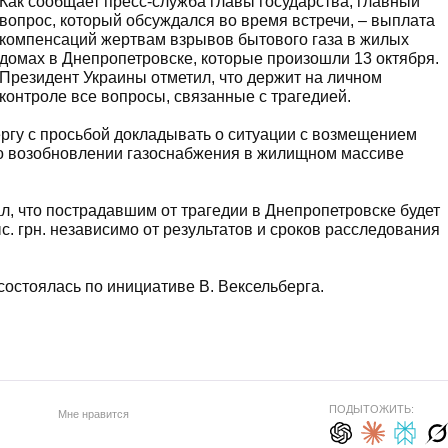
Как сообщает пресс-служба главы государства, главный
вопрос, который обсуждался во время встречи, – выплата
компенсаций жертвам взрывов бытового газа в жилых
домах в Днепропетровске, которые произошли 13 октября.
Президент Украины отметил, что держит на личном
контроле все вопросы, связанные с трагедией.
ергу с просьбой докладывать о ситуации с возмещением
 о возобновлении газоснабжения в жилищном массиве
л, что пострадавшим от трагедии в Днепропетровске будет
. грн. независимо от результатов и сроков расследования
состоялась по инициативе В. Вексельберга.
ПОДЫТОЖИТЬ:
Мне нравится