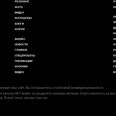
РЕЗОНАНС
У
ФОТО
Р
ВИДЕО
О
ФОТОШОПЫ
З
БЛОГИ
Д
ФОРУМ
К
БИЗНЕС
А
НОВОСТИ
У
ГЛАВНОЕ
Р
СПЕЦПРОЕКТЫ
П
ПУБЛИКАЦИИ
Д
КОЛОНКИ
Г
ВИДЕО
В
ривая наш сайт, Вы соглашаетесь с
политикой конфиденциальности
.
я Цензор.НЕТ может не разделять позицию авторов. Ответственность за ма
ле "Блоги" несут авторы текстов.