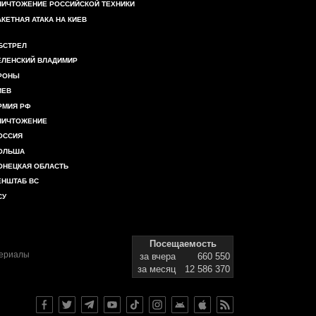
НИЧТОЖЕНИЕ РОССИЙСКОЙ ТЕХНИКИ
АКЕТНАЯ АТАКА НА КИЕВ
БСТРЕЛ
ЕЛЕНСКИЙ ВЛАДИМИР
РОНЫ
ИЕВ
РМИЯ РФ
НИЧТОЖЕНИЕ
ОССИЯ
ОЛЬША
ОНЕЦКАЯ ОБЛАСТЬ
ЕНШТАБ ВС
СУ
Посещаемость
териалы
за вчера
660 550
за месяц
12 586 370