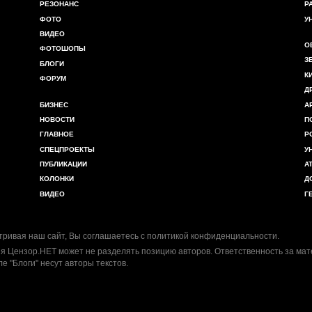
РЕЗОНАНС
Р
ФОТО
У
ВИДЕО
О
ФОТОШОПЫ
З
БЛОГИ
К
ФОРУМ
Д
БИЗНЕС
А
НОВОСТИ
П
ГЛАВНОЕ
Р
СПЕЦПРОЕКТЫ
У
ПУБЛИКАЦИИ
А
КОЛОНКИ
Д
ВИДЕО
Г
ривая наш сайт, Вы соглашаетесь с
политикой конфиденциальности
.
я Цензор.НЕТ может не разделять позицию авторов. Ответственность за ма
ле "Блоги" несут авторы текстов.