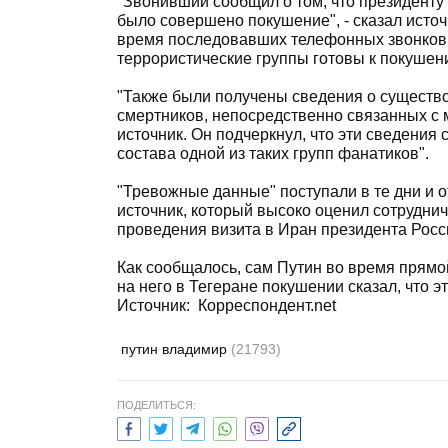
"Звонивший сообщил о том, что президенту н
было совершено покушение", - сказал источ
время последовавших телефонных звонков у
террористические группы готовы к покушени
"Также были получены сведения о существо
смертников, непосредственно связанных с 
источник. Он подчеркнул, что эти сведения
состава одной из таких групп фанатиков".
"Тревожные данные" поступали в те дни и о
источник, который высоко оценил сотруднич
проведения визита в Иран президента Росс
Как сообщалось, сам Путин во время прям
на него в Тегеране покушении сказал, что эт
Источник:
Корреспондент.net
путин владимир
(21793)
ПОДЕЛИТЬСЯ: