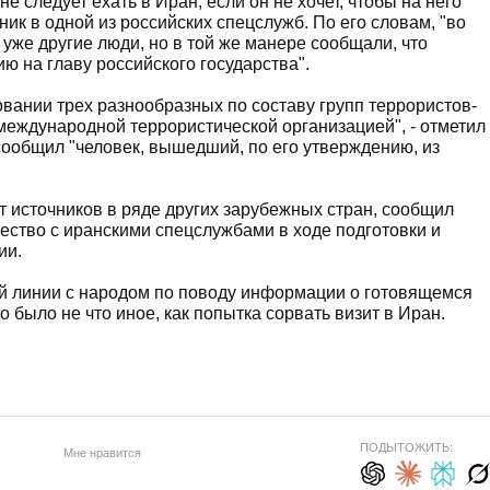
е следует ехать в Иран, если он не хочет, чтобы на него
ник в одной из российских спецслужб. По его словам, "во
же другие люди, но в той же манере сообщали, что
ю на главу российского государства".
вании трех разнообразных по составу групп террористов-
международной террористической организацией", - отметил
 сообщил "человек, вышедший, по его утверждению, из
т источников в ряде других зарубежных стран, сообщил
ество с иранскими спецслужбами в ходе подготовки и
ии.
ой линии с народом по поводу информации о готовящемся
о было не что иное, как попытка сорвать визит в Иран.
ПОДЫТОЖИТЬ:
Мне нравится