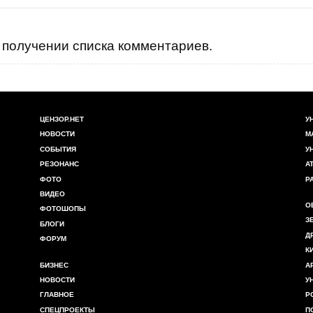
получении списка комментариев.
ЦЕНЗОР.НЕТ
У
НОВОСТИ
М
СОБЫТИЯ
У
РЕЗОНАНС
А
ФОТО
Р
ВИДЕО
О
ФОТОШОПЫ
З
БЛОГИ
Д
ФОРУМ
К
БИЗНЕС
А
НОВОСТИ
У
ГЛАВНОЕ
Р
СПЕЦПРОЕКТЫ
П