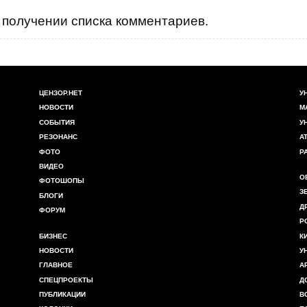
получении списка комментариев.
ЦЕНЗОР.НЕТ
У
НОВОСТИ
М
СОБЫТИЯ
У
РЕЗОНАНС
А
ФОТО
Р
ВИДЕО
О
ФОТОШОПЫ
З
БЛОГИ
Д
ФОРУМ
Р
БИЗНЕС
К
НОВОСТИ
У
ГЛАВНОЕ
А
СПЕЦПРОЕКТЫ
Д
ПУБЛИКАЦИИ
В