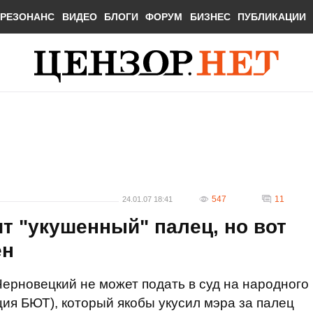
РЕЗОНАНС
ВИДЕО
БЛОГИ
ФОРУМ
БИЗНЕС
ПУБЛИКАЦИИ
547
11
24.01.07 18:41
т "укушенный" палец, но вот
ен
Черновецкий не может подать в суд на народного
ия БЮТ), который якобы укусил мэра за палец