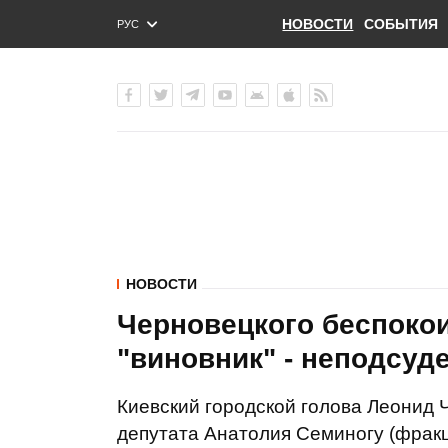
НОВОСТИ
СОБЫТИЯ
РУС
ENG
УКР
НОВОСТИ
Черновецкого беспокои
"виновник" - неподсуд
Киевский городской голова Леонид 
депутата Анатолия Семиногу (фракц