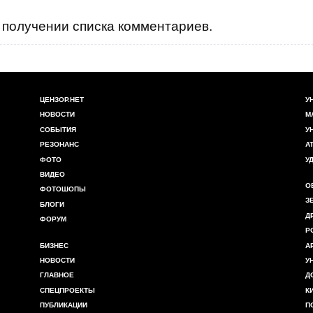
получении списка комментариев.
ЦЕНЗОР.НЕТ
У
НОВОСТИ
М
СОБЫТИЯ
У
РЕЗОНАНС
А
ФОТО
У
ВИДЕО
О
ФОТОШОПЫ
З
БЛОГИ
Д
ФОРУМ
Р
БИЗНЕС
А
НОВОСТИ
У
ГЛАВНОЕ
Д
СПЕЦПРОЕКТЫ
К
ПУБЛИКАЦИИ
П