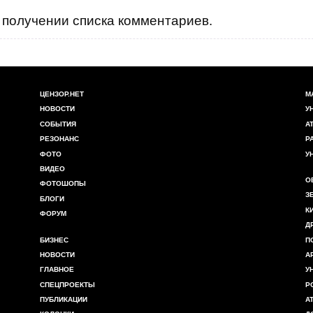
получении списка комментариев.
ЦЕНЗОР.НЕТ
М
НОВОСТИ
У
СОБЫТИЯ
А
РЕЗОНАНС
Р
ФОТО
У
ВИДЕО
О
ФОТОШОПЫ
З
БЛОГИ
К
ФОРУМ
Д
БИЗНЕС
П
НОВОСТИ
А
ГЛАВНОЕ
У
СПЕЦПРОЕКТЫ
Р
ПУБЛИКАЦИИ
А