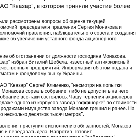
О "Квазар", в котором приняли участие более
 были рассмотрены вопросы об оценке текущей
лномочий председателя правления Сергея Монакова и
полномочий правления, наблюдательного совета и создания
акже об увеличении уставного фонда акционерного
ие об отстранении от должности господина Монакова.
ар" избран Виталий Шебела, известный антикризисный
ечественных предприятий. Информация об этом подана и
умагам и фондовому рынку Украины.
АО "Квазар" Сергей Клименко, "несмотря на попытки
Монакова сорвать собрание, либо не допустить на него
обрание все-таки состоялось. Чашу терпения акционеров
даже одного из корпусов завода "оффшорке" по стоимости
 продажами имущества завода Монаков грешил и ранее. На
о несколько десятков тысяч метров".
равления приступил к исполнению обязанностей, Монаков
я и передавать дела. Напротив, готовит