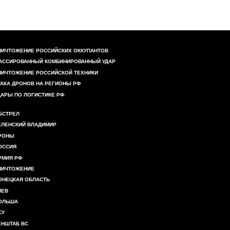
НИЧТОЖЕНИЕ РОССИЙСКИХ ОККУПАНТОВ
АССИРОВАННЫЙ КОМБИНИРОВАННЫЙ УДАР
НИЧТОЖЕНИЕ РОССИЙСКОЙ ТЕХНИКИ
ТАКА ДРОНОВ НА РЕГИОНЫ РФ
ДАРЫ ПО ЛОГИСТИКЕ РФ
БСТРЕЛ
ЕЛЕНСКИЙ ВЛАДИМИР
РОНЫ
ОССИЯ
РМИЯ РФ
НИЧТОЖЕНИЕ
ОНЕЦКАЯ ОБЛАСТЬ
ИЕВ
ОЛЬША
СУ
ЕНШТАБ ВС