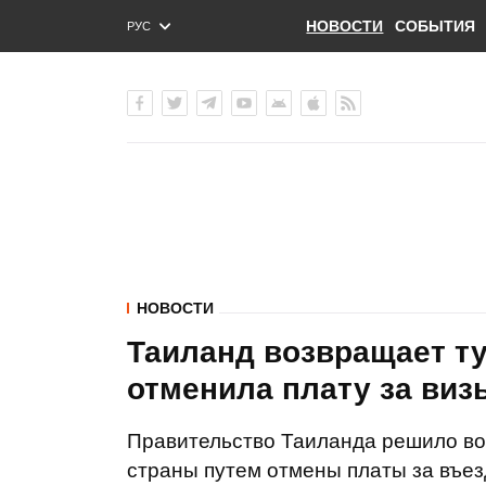
НОВОСТИ
СОБЫТИЯ
РУС
ENG
УКР
НОВОСТИ
Таиланд возвращает ту
отменила плату за виз
Правительство Таиланда решило во
страны путем отмены платы за въез