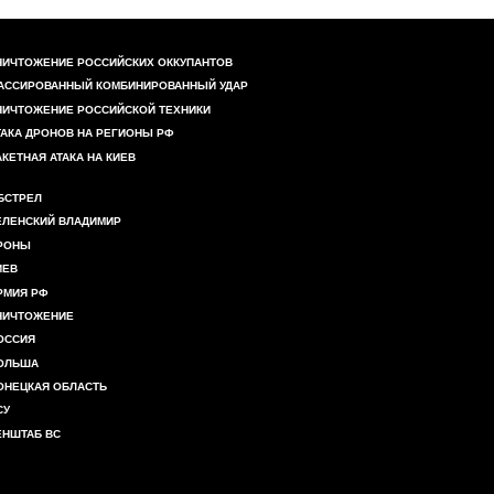
НИЧТОЖЕНИЕ РОССИЙСКИХ ОККУПАНТОВ
АССИРОВАННЫЙ КОМБИНИРОВАННЫЙ УДАР
НИЧТОЖЕНИЕ РОССИЙСКОЙ ТЕХНИКИ
ТАКА ДРОНОВ НА РЕГИОНЫ РФ
АКЕТНАЯ АТАКА НА КИЕВ
БСТРЕЛ
ЕЛЕНСКИЙ ВЛАДИМИР
РОНЫ
ИЕВ
РМИЯ РФ
НИЧТОЖЕНИЕ
ОССИЯ
ОЛЬША
ОНЕЦКАЯ ОБЛАСТЬ
СУ
ЕНШТАБ ВС