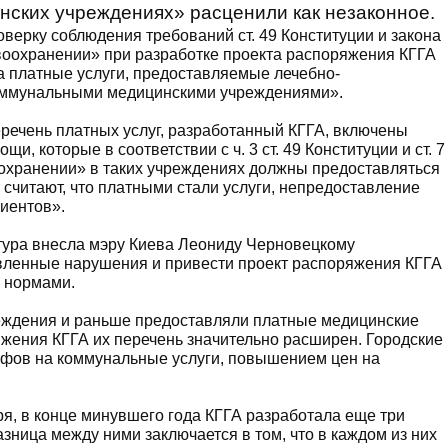
нских учреждениях» расценили как незаконное.
верку соблюдения требований ст. 49 Конституции и закона
воохранении» при разработке проекта распоряжения КГГА
а платные услуги, предоставляемые лечебно-
оммунальными медицинскими учреждениями».
еречень платных услуг, разработанный КГГА, включены
, которые в соответствии с ч. 3 ст. 49 Конституции и ст. 7
оохранении» в таких учреждениях должны предоставляться
а считают, что платными стали услуги, непредоставление
иентов».
тура внесла мэру Киева Леониду Черновецкому
вленные нарушения и привести проект распоряжения КГГА
 нормами.
еждения и раньше предоставляли платные медицинские
яжения КГГА их перечень значительно расширен. Городские
ифов на коммунальные услуги, повышением цен на
я, в конце минувшего года КГГА разработала еще три
зница между ними заключается в том, что в каждом из них