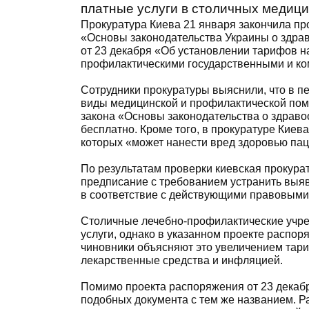
платные услуги в столичных медици
Прокуратура Киева 21 января закончила про
«Основы законодательства Украины о здра
от 23 декабря «Об установлении тарифов н
профилактическими государственными и к
Сотрудники прокуратуры выяснили, что в п
виды медицинской и профилактической помощи
закона «Основы законодательства о здрав
бесплатно. Кроме того, в прокуратуре Киев
которых «может нанести вред здоровью пац
По результатам проверки киевская прокура
предписание с требованием устранить выя
в соответствие с действующими правовыми
Столичные лечебно-профилактические учр
услуги, однако в указанном проекте распор
чиновники объясняют это увеличением тар
лекарственные средства и инфляцией.
Помимо проекта распоряжения от 23 декабр
подобных документа с тем же названием. Ра