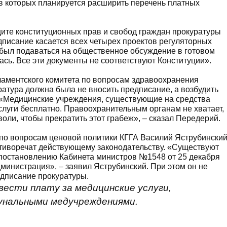
в которых планируется расширить перечень платных
ите конституционных прав и свобод граждан прокуратуры
писание касается всех четырех проектов регуляторных
 был подаваться на общественное обсуждение в готовом
ась. Все эти документы не соответствуют Конституции».
ламентского комитета по вопросам здравоохранения
ратура должна была не вносить предписание, а возбудить
. «Медицинские учреждения, существующие на средства
луги бесплатно. Правоохранительным органам не хватает,
воли, чтобы прекратить этот грабеж», – сказал Передерий.
 по вопросам ценовой политики КГГА Василий Яструбински
отиворечат действующему законодательству. «Существуют
 постановлению Кабинета министров №1548 от 25 декабря
дминистрация», – заявил Яструбинский. При этом он не
едписание прокуратуры.
вести плату за медицинские услуги,
унальными медучреждениями.