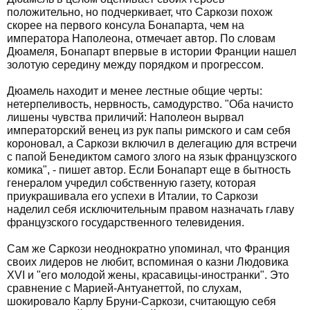
положительно, но подчеркивает, что Саркози похож
скорее на первого консула Бонапарта, чем на
императора Наполеона, отмечает автор. По словам
Дюамеля, Бонапарт впервые в истории Франции нашел
золотую середину между порядком и прогрессом.
Дюамель находит и менее лестные общие черты:
нетерпеливость, нервность, самодурство. "Оба начисто
лишены чувства приличий: Наполеон вырвал
императорский венец из рук папы римского и сам себя
короновал, а Саркози включил в делегацию для встречи
с папой Бенедиктом самого злого на язык французского
комика", - пишет автор. Если Бонапарт еще в бытность
генералом учредил собственную газету, которая
приукрашивала его успехи в Италии, то Саркози
наделил себя исключительным правом назначать главу
французского государственного телевидения.
Сам же Саркози неоднократно упоминал, что Франция
своих лидеров не любит, вспоминая о казни Людовика
XVI и "его молодой жены, красавицы-иностранки". Это
сравнение с Марией-Антуанеттой, по слухам,
шокировало Карлу Бруни-Саркози, считающую себя