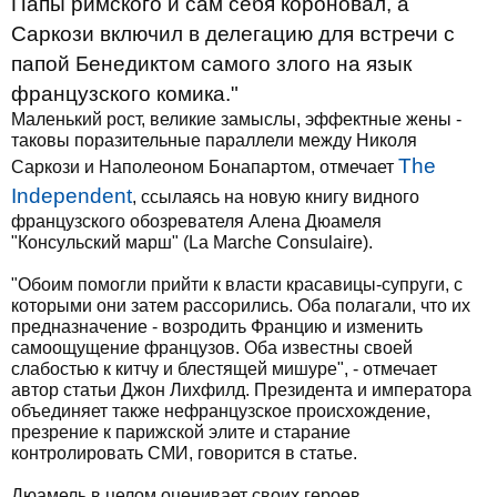
Папы римского и сам себя короновал, а
Саркози включил в делегацию для встречи с
папой Бенедиктом самого злого на язык
французского комика."
Маленький рост, великие замыслы, эффектные жены -
таковы поразительные параллели между Николя
The
Саркози и Наполеоном Бонапартом, отмечает
Independent
, ссылаясь на новую книгу видного
французского обозревателя Алена Дюамеля
"Консульский марш" (La Marche Consulaire).
"Обоим помогли прийти к власти красавицы-супруги, с
которыми они затем рассорились. Оба полагали, что их
предназначение - возродить Францию и изменить
самоощущение французов. Оба известны своей
слабостью к китчу и блестящей мишуре", - отмечает
автор статьи Джон Лихфилд. Президента и императора
объединяет также нефранцузское происхождение,
презрение к парижской элите и старание
контролировать СМИ, говорится в статье.
Дюамель в целом оценивает своих героев