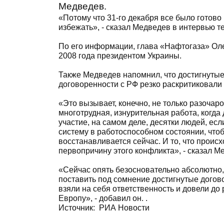
Медведев.
«Потому что 31-го декабря все было готово
избежать», - сказал Медведев в интервью т
По его информации, глава «Нафтогаза» Оле
2008 года президентом Украины.
Также Медведев напомнил, что достигнут
договоренности с РФ резко раскритиковали
«Это вызывает, конечно, не только разочаро
многотрудная, изнурительная работа, когда
участие, на самом деле, десятки людей, ес
систему в работоспособном состоянии, чтоб
восстанавливается сейчас. И то, что происх
первопричину этого конфликта», - сказал М
«Сейчас опять безосновательно абсолютно,
поставить под сомнение достигнутые догово
взяли на себя ответственность и довели до
Европу», - добавил он. .
Источник:
РИА Новости