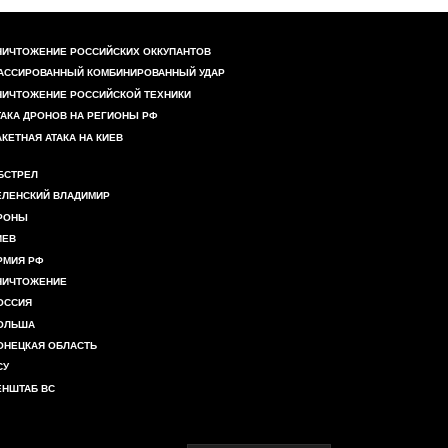
НИЧТОЖЕНИЕ РОССИЙСКИХ ОККУПАНТОВ
АССИРОВАННЫЙ КОМБИНИРОВАННЫЙ УДАР
НИЧТОЖЕНИЕ РОССИЙСКОЙ ТЕХНИКИ
ТАКА ДРОНОВ НА РЕГИОНЫ РФ
АКЕТНАЯ АТАКА НА КИЕВ
БСТРЕЛ
ЕЛЕНСКИЙ ВЛАДИМИР
РОНЫ
ИЕВ
РМИЯ РФ
НИЧТОЖЕНИЕ
ОССИЯ
ОЛЬША
ОНЕЦКАЯ ОБЛАСТЬ
СУ
ЕНШТАБ ВС