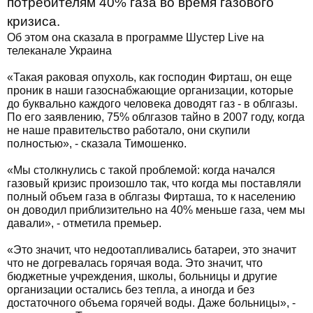
потребителям 40% газа во время газового
кризиса.
Об этом она сказала в программе Шустер Live на
телеканале Украина
«Такая раковая опухоль, как господин Фирташ, он еще
проник в наши газоснабжающие организации, которые
до буквально каждого человека доводят газ - в облгазы.
По его заявлению, 75% облгазов тайно в 2007 году, когда
не наше правительство работало, они скупили
полностью», - сказала Тимошенко.
«Мы столкнулись с такой проблемой: когда начался
газовый кризис произошло так, что когда мы поставляли
полный объем газа в облгазы Фирташа, то к населению
он доводил приблизительно на 40% меньше газа, чем мы
давали», - отметила премьер.
«Это значит, что недоотапливались батареи, это значит
что не догревалась горячая вода. Это значит, что
бюджетные учреждения, школы, больницы и другие
организации остались без тепла, а иногда и без
достаточного объема горячей воды. Даже больницы», -