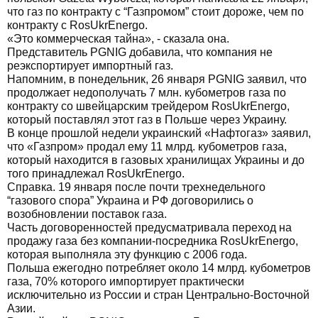
что газ по контракту с “Газпромом” стоит дороже, чем по
контракту с RosUkrEnergo.
«Это коммерческая тайна», - сказала она.
Представитель PGNIG добавила, что компания не
реэкспортирует импортный газ.
Напомним, в понедельник, 26 января PGNIG заявил, что
продолжает недополучать 7 млн. кубометров газа по
контракту со швейцарским трейдером RosUkrEnergo,
который поставлял этот газ в Польше через Украину.
В конце прошлой недели украинский «Нафтогаз» заявил,
что «Газпром» продал ему 11 млрд. кубометров газа,
который находится в газовых хранилищах Украины и до
того принадлежал RosUkrEnergo.
Справка. 19 января после почти трехнедельного
“газового спора” Украина и РФ договорились о
возобновлении поставок газа.
Часть договоренностей предусматривала переход на
продажу газа без компании-посредника RosUkrEnergo,
которая выполняла эту функцию с 2006 года.
Польша ежегодно потребляет около 14 млрд. кубометров
газа, 70% которого импортирует практически
исключительно из России и стран Центрально-Восточной
Азии.