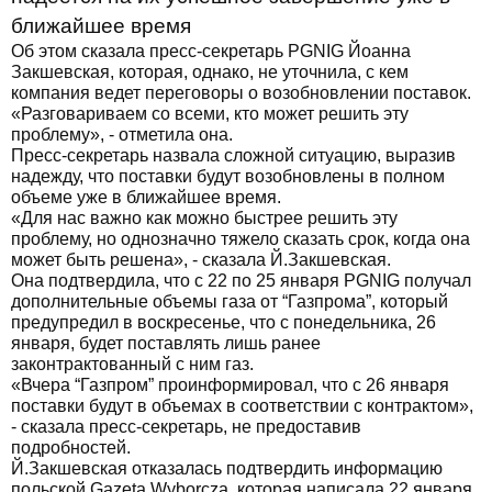
ближайшее время
Об этом сказала пресс-секретарь PGNIG Йоанна
Закшевская, которая, однако, не уточнила, с кем
компания ведет переговоры о возобновлении поставок.
«Разговариваем со всеми, кто может решить эту
проблему», - отметила она.
Пресс-секретарь назвала сложной ситуацию, выразив
надежду, что поставки будут возобновлены в полном
объеме уже в ближайшее время.
«Для нас важно как можно быстрее решить эту
проблему, но однозначно тяжело сказать срок, когда она
может быть решена», - сказала Й.Закшевская.
Она подтвердила, что с 22 по 25 января PGNIG получал
дополнительные объемы газа от “Газпрома”, который
предупредил в воскресенье, что с понедельника, 26
января, будет поставлять лишь ранее
законтрактованный с ним газ.
«Вчера “Газпром” проинформировал, что с 26 января
поставки будут в объемах в соответствии с контрактом»,
- сказала пресс-секретарь, не предоставив
подробностей.
Й.Закшевская отказалась подтвердить информацию
польской Gazeta Wyborcza, которая написала 22 января,