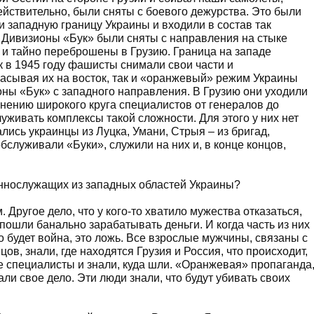
ействительно, были сняты с боевого дежурства. Это были
 западную границу Украины и входили в состав так
 Дивизионы «Бук» были сняты с направления на стыке
и тайно переброшены в Грузию. Граница на западе
к в 1945 году фашисты снимали свои части и
асывая их на восток, так и «оранжевый» режим Украины
ны «Бук» с западного направления. В Грузию они уходили
мнению широкого круга специалистов от генералов до
луживать комплексы такой сложности. Для этого у них нет
лись украинцы из Луцка, Умани, Стрыя – из бригад,
бслуживали «Буки», служили на них и, в конце концов,
еннослужащих из западных областей Украины?
 Другое дело, что у кого-то хватило мужества отказаться,
 пошли банально зарабатывать деньги. И когда часть из них
что будет война, это ложь. Все взрослые мужчины, связаны с
цов, знали, где находятся Грузия и Россия, что происходит,
е специалисты и знали, куда шли. «Оранжевая» пропаганда
ли свое дело. Эти люди знали, что будут убивать своих