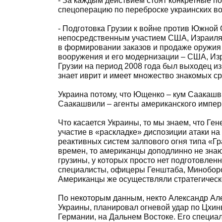
- За каждым действием стоят конкретные по
спецоперацию по переброске украинских во
- Подготовка Грузии к войне против Южной О
непосредственным участием США, Израиля. 
в формировании заказов и продаже оружия 
вооружения и его модернизации – США, Изр
Грузии на период 2008 года был выходец и
знает иврит и имеет множество знакомых ср
Украина потому, что Ющенко – кум Саакашви
Саакашвили – агенты американского импери
Что касается Украины, то мы знаем, что 
участие в «раскладке» диспозиции атаки на
реактивных систем залпового огня типа «Гр
времен, то американцы доподлинно не знаю
грузины, у которых просто нет подготовлен
специалисты, офицеры Генштаба, Миноборон
Американцы же осуществляли стратегическ
По некоторым данным, некто Александр Ал
Украины, планировал огневой удар по Цхин
Германии, на Дальнем Востоке. Его специал