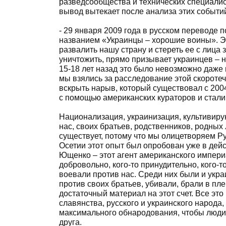
разведсообщества и технических специалис
вывод вытекает после анализа этих событи
- 29 января 2009 года в русском переводе 
названием «Украинцы – хорошие воины». Это
развалить нашу страну и стереть ее с лица 
уничтожить, прямо призывает украинцев – н
15-18 лет назад это было невозможно даже п
мы взялись за расследование этой скороте
вскрыть нарыв, который существовал с 200
с помощью американских кураторов и стали
Национализация, украинизация, культивиру
нас, своих братьев, родственников, родны
существует, потому что мы олицетворяем Ру
Осетии этот опыт был опробован уже в дейс
Ющенко – этот агент американского империал
добровольно, кого-то принудительно, кого-
воевали против нас. Среди них были и укра
против своих братьев, убивали, брали в пл
достаточный материал на этот счет. Все эт
славянства, русского и украинского народа,
максимального обнародования, чтобы люди з
друга.