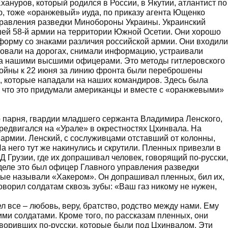
ануров, который родился в России, в Якутии, атлантист по
, тоже «оранжевый» иуда, по приказу агента Ющенко
равления разведки Минобороны Украины. Украинский
шей 58-й армии на территории Южной Осетии. Они хорошо
 форму со знаками различия российской армии. Они входили
вовали на дорогах, снимали информацию, устраивали
 за нашими высшими офицерами. Это методы гитлеровского
 войны к 22 июня за линию фронта были переброшены
, которые нападали на наших командиров. Здесь была
ю, что это придумали американцы и вместе с «оранжевыми»
о парня, гвардии младшего сержанта Владимира Ленского,
ередвигался на «Урале» в окрестностях Цхинвала. На
 армии. Ленский, с сослуживцами отставший от колонны,
На него тут же накинулись и скрутили. Пленных привезли в
 Грузии, где их допрашивал человек, говорящий по-русски,
 деле это был офицер Главного управления разведки
ые называли «Хакером». Он допрашивал пленных, бил их,
говорил солдатам сквозь зубы: «Ваш газ никому не нужен,
 все – любовь, веру, братство, родство между нами. Ему
кими солдатами. Кроме того, по рассказам пленных, они
воривших по-русски, которые были под Цхинвалом. Эти