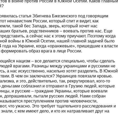
тов в войне против России в Южной Осетии. Каков главный
й?
появилась статья Збигнева Бжезинского под говорящим
т ненавистник России, который спит и видит, как
земли, такой бес Запада, зверь, который хочет нас
аших братьев, родственников – воевать против нас. Еще
редставить, а сейчас нас к этому приучают. Поэтому когда
чной войны в Южной Осетии, нашей главной задачей было
4 года на Украине, когда «оранжевые», пришедшие к власти
 формировать образ врага в лице России.
ющийся нацизм – все делается специально, чтобы сделать
х людей врагами. Разницы между украинцами и русскими не
сь, а нас искусственно, насильно хотят разделить. В Южной
твии. В чем он заключался? Украинцев повязали кровью.
изма, и это, действительно, так, рекрутировал, кого-то
то деньгами соблазнил и отправил в Грузию людей, которые
инцы, и русские – граждане Украины, которые воевали
ен, допрашивали, пытали русских людей. Нами собран
о называется преступлением против человечности,
 вот, что ужасно. Это требует тщательного расследования и
нали, с кем имеют дело, и кто их натравливает друг на