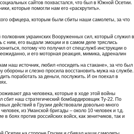
 социальных сайтов похвастался, что был в Южной Осетии.
ики, которые помогли нам его «раскрутить».
ского офицера, которым были сбиты наши самолеты, за что
 полковник украинских Вооруженных сил, который служил 
 с ним, его выдали эмоции и в самом деле тряслись
рониться, потому что получил от спецслужб инструкции о
неожиданно, и его моторная реакция, мимика, адреналин
нам наш источник, любил «посидеть на стакане», за что был
ру обороны и слезно просила восстановить мужа на службе.
ить поработать за деньги, послужить. И он поехал в
ях.
проживают два человека, которые в ходе этой войны
ыл сбит наш стратегический бомбардировщик Ту-22. По
евых действий в Грузии действовали довольно много
еловек, из Уманской бригады – около 10 человек и т.д.
 в боях против российских войск, как зенитчиков, так и
й Осетии на стороне Грузии и сбивал наши самолеты,