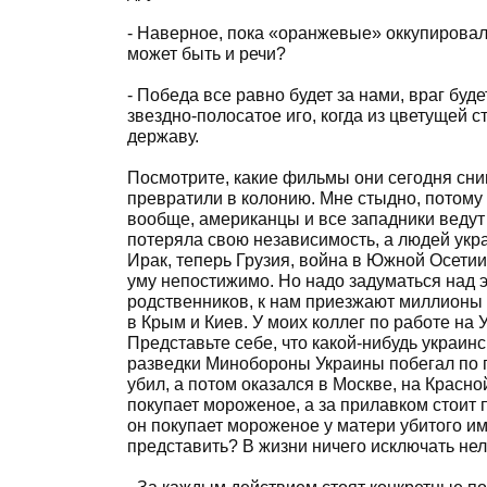
- Наверное, пока «оранжевые» оккупировал
может быть и речи?
- Победа все равно будет за нами, враг буд
звездно-полосатое иго, когда из цветущей 
державу.
Посмотрите, какие фильмы они сегодня сни
превратили в колонию. Мне стыдно, потому 
вообще, американцы и все западники ведут 
потеряла свою независимость, а людей укра
Ирак, теперь Грузия, война в Южной Осети
уму непостижимо. Но надо задуматься над э
родственников, к нам приезжают миллионы 
в Крым и Киев. У моих коллег по работе на 
Представьте себе, что какой-нибудь украин
разведки Минобороны Украины побегал по г
убил, а потом оказался в Москве, на Красн
покупает мороженое, а за прилавком стоит
он покупает мороженое у матери убитого им
представить? В жизни ничего исключать нел