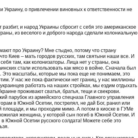
и Украину, о привлечении виновных к ответственности не
ет разбит, и народ Украины сбросит с себя это американское
страны, из веселого и доброго народа сделали колониальную
мают про Украину? Мне стыдно, потому что страну
что Киев – мать городов русских, там святыни наши все. И
себя там, как колонизаторы. Лица нет у страны, она
инских стали использовать как мясо в войне. Сначала был
и. Это масштабы, которые мы пока еще не понимаем, это
тим. У нас же пока фактически нет границ, у нас миллионы
украинцев работать на наших стройках, мы ездим отдыхать
Украине проживают сватья, братья, тещи и свекрови.
ский парубок из армейского спецназа Главного управления
орам в Южной Осетии, пострелял, не дай Бог, ранил или
ой площади, и мы проходим мимо. А потом в киоске в ГУМе
 пожилая женщина, у которой сын погиб в Южной Осетии. И
 в Южной Осетии русского солдата! Можете себе это
ьзя.