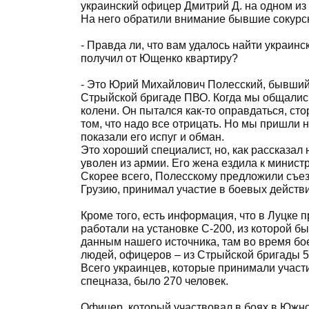
украинский офицер Дмитрий Д. на одном из
На него обратили внимание бывшие сокурсн
- Правда ли, что вам удалось найти украин
получил от Ющенко квартиру?
- Это Юрий Михайлович Полесский, бывший
Стрыйской бригаде ПВО. Когда мы общались
колени. Он пытался как-то оправдаться, сто
том, что надо все отрицать. Но мы пришли 
показали его испуг и обман.
Это хороший специалист, но, как рассказал 
уволен из армии. Его жена ездила к минист
Скорее всего, Полесскому предложили съезд
Грузию, принимал участие в боевых действи
Кроме того, есть информация, что в Луцке 
работали на установке С-200, из которой б
данным нашего источника, там во время бо
людей, офицеров – из Стрыйской бригады 5 ч
Всего украинцев, которые принимали участие
спецназа, было 270 человек.
Офицер, который участвовал в боях в Южно