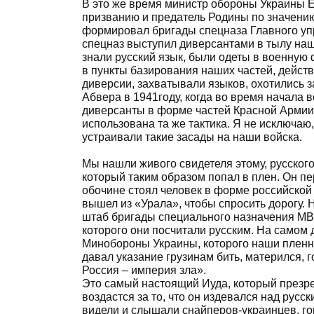
В это же время министр обороны Украины Ех
призванию и предатель Родины по значению
формировал бригады спецназа Главного уп
спецназ выступил диверсантами в тылу на
знали русский язык, были одеты в военную
в пункты базирования наших частей, дейст
диверсии, захватывали языков, охотились
Абвера в 1941году, когда во время начала
диверсанты в форме частей Красной Армии
использована та же тактика. Я не исключа
устраивали такие засады на наши войска.
Мы нашли живого свидетеля этому, русског
который таким образом попал в плен. Он п
обочине стоял человек в форме российской
вышел из «Урала», чтобы спросить дорогу. 
штаб бригады специального назначения МВД
которого они посчитали русским. На самом
Минобороны Украины, которого наши пленн
давал указание грузинам бить, матерился, 
Россия – империя зла».
Это самый настоящий Иуда, который презрел
воздастся за то, что он издевался над русс
видели и слышали снайперов-украинцев, го