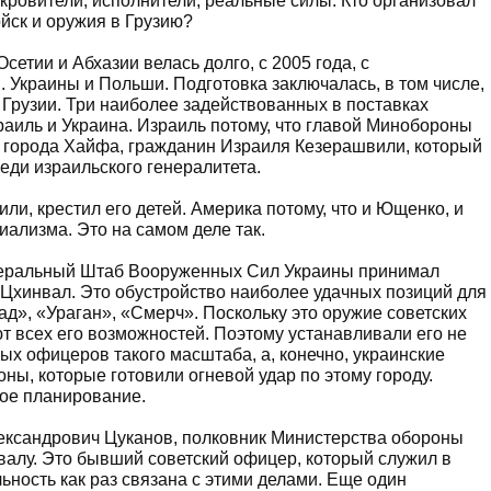
кровители, исполнители, реальные силы. Кто организовал
йск и оружия в Грузию?
сетии и Абхазии велась долго, с 2005 года, с
Украины и Польши. Подготовка заключалась, в том числе,
Грузии. Три наиболее задействованных в поставках
аиль и Украина. Израиль потому, что главой Минобороны
з города Хайфа, гражданин Израиля Кезерашвили, который
еди израильского генералитета.
ли, крестил его детей. Америка потому, что и Ющенко, и
ализма. Это на самом деле так.
Генеральный Штаб Вооруженных Сил Украины принимал
 Цхинвал. Это обустройство наиболее удачных позиций для
ад», «Ураган», «Смерч». Поскольку это оружие советских
т всех его возможностей. Поэтому устанавливали его не
ных офицеров такого масштаба, а, конечно, украинские
ы, которые готовили огневой удар по этому городу.
ое планирование.
ександрович Цуканов, полковник Министерства обороны
валу. Это бывший советский офицер, который служил в
ьность как раз связана с этими делами. Еще один