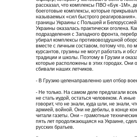
рассказал, что комплексы ПВО «Бук -1М», д
боеготовые комплексы, которые прикрывали
называемых «сил быстрого реагирования».
границы Украины с Польшей и Белоруссией 
Украины оказалась практически оголена. Ка
подразделения с Западного фронта, перебр
убирал комплексы противовоздушной оборо
вместе с личным составом, потому что, по 
курсантов, грузины не могут работать и обс
традиции и школы. Поэтому в Грузии и оказа
которые расположены в этих городах. Они о
сбивали наших летчиков.
- В Грузию целенаправленно шел отбор во
- Не только. На самом деле предлагали всем.
не стать иудой, остаться человеком. А иные
говорит, что не знали, куда шли, не знали, 
армией, войной. Они не дебилы, в конце кон
читали газеты. Они – грамотные технически
пять лет продолжающаяся на Украине, сдела
русских братьев.