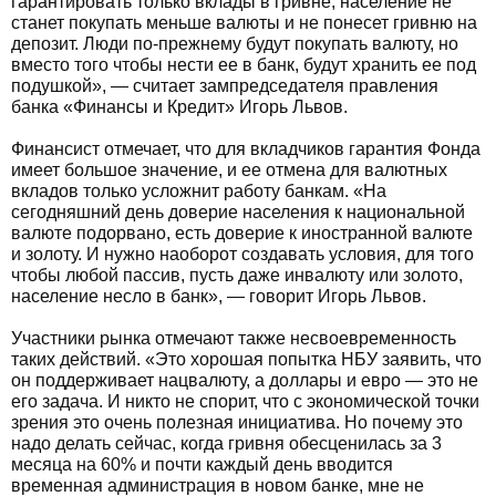
гарантировать только вклады в гривне, население не
станет покупать меньше валюты и не понесет гривню на
депозит. Люди по-прежнему будут покупать валюту, но
вместо того чтобы нести ее в банк, будут хранить ее под
подушкой», — считает зампредседателя правления
банка «Финансы и Кредит» Игорь Львов.
Финансист отмечает, что для вкладчиков гарантия Фонда
имеет большое значение, и ее отмена для валютных
вкладов только усложнит работу банкам. «На
сегодняшний день доверие населения к национальной
валюте подорвано, есть доверие к иностранной валюте
и золоту. И нужно наоборот создавать условия, для того
чтобы любой пассив, пусть даже инвалюту или золото,
население несло в банк», — говорит Игорь Львов.
Участники рынка отмечают также несвоевременность
таких действий. «Это хорошая попытка НБУ заявить, что
он поддерживает нацвалюту, а доллары и евро — это не
его задача. И никто не спорит, что с экономической точки
зрения это очень полезная инициатива. Но почему это
надо делать сейчас, когда гривня обесценилась за 3
месяца на 60% и почти каждый день вводится
временная администрация в новом банке, мне не