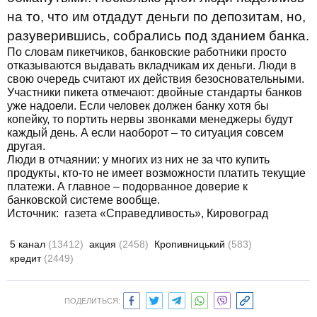
на то, что им отдадут деньги по депозитам, но,
разуверившись, собрались под зданием банка.
По словам пикетчиков, банковские работники просто
отказываются выдавать вкладчикам их деньги. Люди в
свою очередь считают их действия безосновательными.
Участники пикета отмечают: двойные стандарты банков
уже надоели. Если человек должен банку хотя бы
копейку, то портить нервы звонками менеджеры будут
каждый день. А если наоборот – то ситуация совсем
другая.
Люди в отчаянии: у многих из них не за что купить
продукты, кто-то не имеет возможности платить текущие
платежи. А главное – подорванное доверие к
банковской системе вообще.
Источник: газета «Справедливость», Кировоград
5 канал
(13412)
акция
(2458)
Кропивницький
(583)
кредит
(2449)
ПОДЕЛИТЬСЯ: