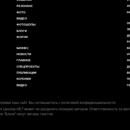
РЕЗОНАНС
А
ФОТО
Р
ВИДЕО
О
ФОТОШОПЫ
З
БЛОГИ
Д
ФОРУМ
Р
БИЗНЕС
К
НОВОСТИ
У
ГЛАВНОЕ
А
СПЕЦПРОЕКТЫ
Д
ПУБЛИКАЦИИ
В
КОЛОНКИ
П
ВИДЕО
Г
ривая наш сайт, Вы соглашаетесь с
политикой конфиденциальности
.
я Цензор.НЕТ может не разделять позицию авторов. Ответственность за ма
ле "Блоги" несут авторы текстов.