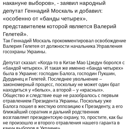
накануне выборов», - заявил народный
депутат Геннадий Москаль и добавил:
«особенно от «банды четырех»,
представителем которой является Валерий
Гелетей».
Так Геннадий Москаль прокомментировал освобождение
Валерия Гелетея от должности начальника Управления
госохраны Украины.
Депутат сказал: «Когда-то в Китае Мао Цзедун боролся с
«бандой четырех». И такая же именно «банда четырех»
была в Украине: господин Балога, господин Пукшин,
Дурдинец и Гелетей. Последнее увольнение –
закономерный процесс, поскольку не может один брат
находиться у «белых», а второй – у «красных».
Общество и следствие еще не разобралось с первым
отравлением Президента Украины. Поскольку уже
Балога пошел в жесткую оппозицию к Президенту, а его
ближайший соратник и дальний родственник
возглавляет президентскую охрану, то, простите, как бы
не произошло и второго отравления нашего гаранта в
канун выборов в Украине».