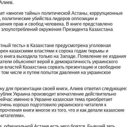
Алиев.
вает «многие тайны» политической Астаны, коррупционные
 политические убийства лидеров оппозиции и
ния прав и свобод человека. В книге представлено
злоупотреблений окружения Президента Казахстана
стный тесть» в Казахстане предусмотрена уголовная
орен казахскими властями к сорока годам тюрьмы и
го книга выходила только на Западе. Появление ее издания
датели объясняют верой в демократичность украинского
ки властей Казахстана сорвать презентацию и свободное
 том числе и путем попыток давления на украинское
ну для презентации своей книги, Алиев ответил следующее
публик Украина производит впечатление действительно
сейчас именно в Украине казахская тема приобретает
очень хорошо подготовило украинского читателя к
очтения книги многое из того, что и как делали казахские
читателям».
в, официальной Астане есть чего боятся. Бывший зять