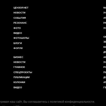
ЦЕНЗОР.НЕТ
М
НОВОСТИ
У
СОБЫТИЯ
А
РЕЗОНАНС
Р
ФОТО
У
ВИДЕО
О
ФОТОШОПЫ
З
БЛОГИ
К
ФОРУМ
Д
БИЗНЕС
А
НОВОСТИ
У
ГЛАВНОЕ
Р
СПЕЦПРОЕКТЫ
П
ПУБЛИКАЦИИ
Д
КОЛОНКИ
А
ВИДЕО
Г
ривая наш сайт, Вы соглашаетесь с
политикой конфиденциальности
.