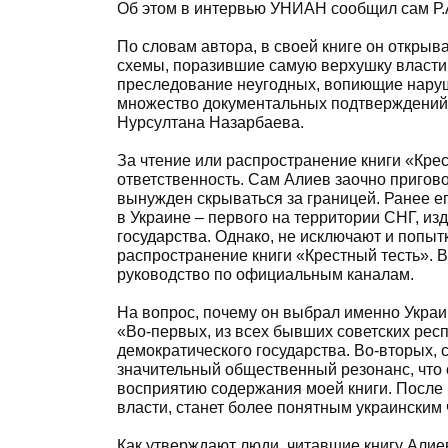
Об этом в интервью УНИАН сообщил сам Р.
По словам автора, в своей книге он откры
схемы, поразившие самую верхушку власти,
преследование неугодных, вопиющие наруше
множество документальных подтверждений 
Нурсултана Назарбаева.
За чтение или распространение книги «Кре
ответственность. Сам Алиев заочно пригов
вынужден скрываться за границей. Ранее е
в Украине – первого на территории СНГ, из
государства. Однако, не исключают и попыт
распространение книги «Крестный тесть». В
руководство по официальным каналам.
На вопрос, почему он выбрал именно Украи
«Во-первых, из всех бывших советских рес
демократического государства. Во-вторых, 
значительный общественный резонанс, что 
восприятию содержания моей книги. После пр
власти, станет более понятным украинским 
Как утверждают люди, читавшие книгу Алие