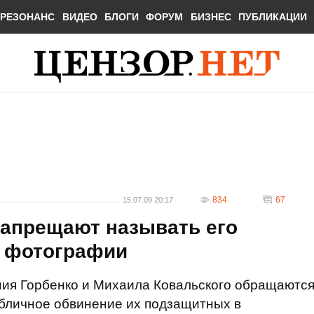
РЕЗОНАНС
ВИДЕО
БЛОГИ
ФОРУМ
БИЗНЕС
ПУБЛИКАЦИИ
834
67
15.07.09 20:17
запрещают называть его
ь фотографии
ния Горбенко и Михаила Ковальского обращаютс
убличное обвинение их подзащитных в