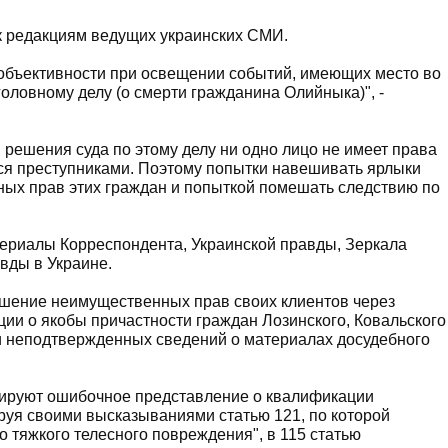
к редакциям ведущих украинских СМИ.
бъективности при освещении событий, имеющих место во
оловному делу (о смерти гражданина Олийныка)", -
 решения суда по этому делу ни одно лицо не имеет права
ся преступниками. Поэтому попытки навешивать ярлыки
ных прав этих граждан и попыткой помешать следствию по
риалы Корреспондента, Украинской правды, Зеркала
вды в Украине.
ушение неимущественных прав своих клиентов через
и о якобы причастности граждан Лозинского, Ковальского
и неподтвержденных сведений о материалах досудебного
лируют ошибочное представление о квалификации
руя своими высказываниями статью 121, по которой
 тяжкого телесного повреждения", в 115 статью