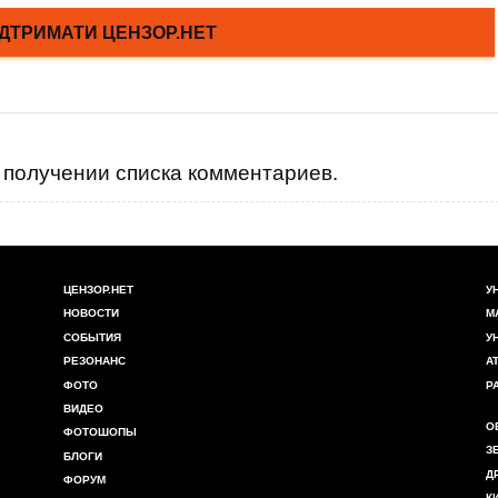
получении списка комментариев.
ЦЕНЗОР.НЕТ
У
НОВОСТИ
М
СОБЫТИЯ
У
РЕЗОНАНС
А
ФОТО
Р
ВИДЕО
О
ФОТОШОПЫ
З
БЛОГИ
Д
ФОРУМ
К