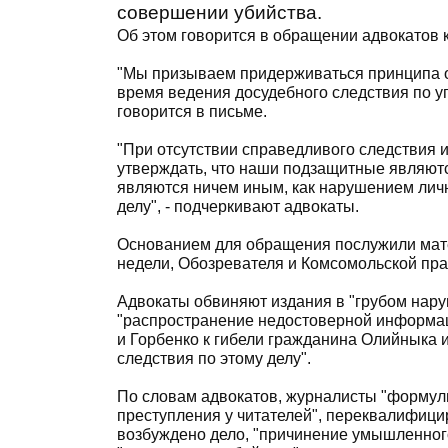
совершении убийства.
Об этом говорится в обращении адвокатов 
"Мы призываем придерживаться принципа о
время ведения досудебного следствия по уг
говорится в письме.
"При отсутствии справедливого следствия и
утверждать, что наши подзащитные являют
являются ничем иным, как нарушением лич
делу", - подчеркивают адвокаты.
Основанием для обращения послужили мате
недели, Обозревателя и Комсомольской пра
Адвокаты обвиняют издания в "грубом нар
"распространение недостоверной информаци
и Горбенко к гибели гражданина Олийныка 
следствия по этому делу".
По словам адвокатов, журналисты "форму
преступления у читателей", переквалифици
возбуждено дело, "причинение умышленного