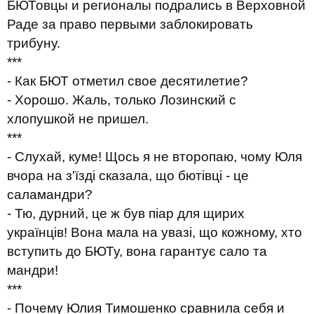
БЮТовцы и регионалы подрались в Верховной
Раде за право первыми заблокировать
трибуну.
***
- Как БЮТ отметил свое десятилетие?
- Хорошо. Жаль, только Лозинский с
хлопушкой не пришел.
***
- Слухай, куме! Щось я не второпаю, чому Юля
вчора на з'їзді сказала, що бютівці - це
саламандри?
- Тю, дурний, це ж був піар для щирих
українців! Вона мала на увазі, що кожному, хто
вступить до БЮТу, вона гарантує сало та
мандри!
***
- Почему Юлия Тимошенко сравнила себя и