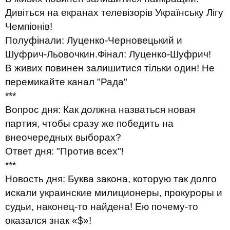
Дивіться на екранах телевізорів Українську Лігу
Чемпіонів!
Полуфінали: Луценко-Черновецький
и
Шуфрич-Льовочкин.
Фінал: Луценко-Шуфрич!
В живих повинен залишитися тільки один! Не
перемикайте канал "Рада"
***
Вопрос дня: Как должна назваться новая
партия, чтобы сразу же победить на
внеочередных выборах?
Ответ дня: "Против всех"!
***
Новость дня: Буква закона, которую так долго
искали украинские милиционеры, прокуроры и
судьи, наконец-то найдена! Ею почему-то
оказался знак «$»!