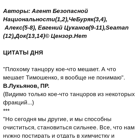
Авторы: Агент Безопасной
Национальности(
1,2
),
ЧеБуряк(
3,4
),
Алекс(
5-8
), Евгений Цуканов(
9
-
11
),
Seaman
(12)
,
Док
(1
3,14
)© Цензор.Нет
ЦИТАТЫ ДНЯ
"Плохому танцору кое-что мешает. А что
мешает Тимошенко, я вообще не понимаю".
В.Лукьянов, ПР.
(Видимо только кое-что танцоров из некоторых
фракций...)
***
"Но сегодня мы другие, и мы способны
очиститься, становиться сильнее. Все, что нам
нужно постирать и отдать в химчистку и