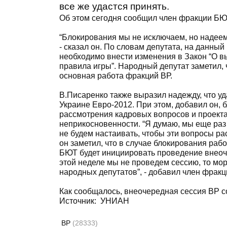
все же удастся принять.
Об этом сегодня сообщил член фракции БЮ
“Блокирования мы не исключаем, но надеемс
- сказал он. По словам депутата, на данный
необходимо внести изменения в Закон “О в
правила игры”. Народный депутат заметил, 
основная работа фракций ВР.
В.Писаренко также выразил надежду, что у
Украине Евро-2012. При этом, добавил он, 
рассмотрения кадровых вопросов и проекта
неприкосновенности. “Я думаю, мы еще раз
не будем настаивать, чтобы эти вопросы ра
он заметил, что в случае блокирования ра
БЮТ будет инициировать проведение внеоче
этой неделе мы не проведем сессию, то мор
народных депутатов”, - добавил член фрак
Как сообщалось, внеочередная сессия ВР с
Источник: УНИАН
ВР
(28333)