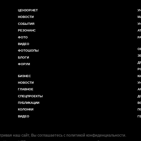
ЦЕНЗОР.НЕТ
У
НОВОСТИ
М
СОБЫТИЯ
У
РЕЗОНАНС
А
ФОТО
Р
ВИДЕО
О
ФОТОШОПЫ
З
БЛОГИ
Д
ФОРУМ
Р
БИЗНЕС
К
НОВОСТИ
У
ГЛАВНОЕ
А
СПЕЦПРОЕКТЫ
Д
ПУБЛИКАЦИИ
В
КОЛОНКИ
П
ВИДЕО
Г
ривая наш сайт, Вы соглашаетесь с
политикой конфиденциальности
.