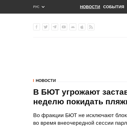
НОВОСТИ
СОБЫТИЯ
РУС
ENG
УКР
НОВОСТИ
В БЮТ угрожают заста
неделю покидать пляж
Во фракции БЮТ не исключают блок
во время внеочередной сессии парл