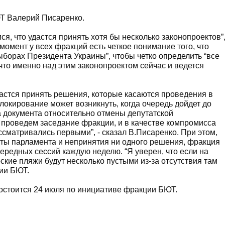
Т Валерий Писаренко.
я, что удастся принять хотя бы несколько законопроектов”
 момент у всех фракций есть четкое понимание того, что
ыборах Президента Украины”, чтобы четко определить “все
что именно над этим законопроектом сейчас и ведется
дастся принять решения, которые касаются проведения в
блокирование может возникнуть, когда очередь дойдет до
 документа относительно отмены депутатской
 проведем заседание фракции, и в качестве компромисса
ссматривались первыми”, - сказал В.Писаренко. При этом,
боты парламента и непринятия ни одного решения, фракция
редных сессий каждую неделю. “Я уверен, что если на
ские пляжи будут несколько пустыми из-за отсутствия там
ции БЮТ.
остоится 24 июля по инициативе фракции БЮТ.