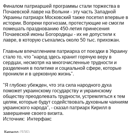
Финалом патриаршей программы стали торжества в
Почаевской лавре на Волыни - эту часть Западной
Украины патриарх Московский также посетил впервые в
истории. Вопреки прогнозам, протестующие не смогли
помешать празднованию 450-летия принесения
Почаевской иконы Богородицы - их не допустили к
лавре, в которую съехались около 50 тыс. прихожан.
Главным впечатлением патриарха от поездки в Украину
стало то, что "народ здесь хранит горячую веру в
сердцах, несмотря на многочисленные трудности и
разделения в политике и социальной сфере, которые
проникли и в церковную жизнь".
"Я глубоко убежден, что эта сила народного духа
поможет украинскому государству и украинскому
обществу преодолевать трудности, устремляться к тем
целям, которые будут содействовать духовным чаяниям
украинского народа", - сказал патриарх Кирилл в
завершение своего визита.
Источник: Интерфакс
Кирилл
(936)