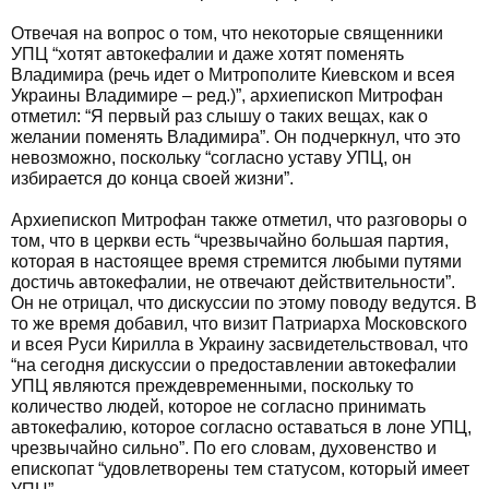
Отвечая на вопрос о том, что некоторые священники
УПЦ “хотят автокефалии и даже хотят поменять
Владимира (речь идет о Митрополите Киевском и всея
Украины Владимире – ред.)”, архиепископ Митрофан
отметил: “Я первый раз слышу о таких вещах, как о
желании поменять Владимира”. Он подчеркнул, что это
невозможно, поскольку “согласно уставу УПЦ, он
избирается до конца своей жизни”.
Архиепископ Митрофан также отметил, что разговоры о
том, что в церкви есть “чрезвычайно большая партия,
которая в настоящее время стремится любыми путями
достичь автокефалии, не отвечают действительности”.
Он не отрицал, что дискуссии по этому поводу ведутся. В
то же время добавил, что визит Патриарха Московского
и всея Руси Кирилла в Украину засвидетельствовал, что
“на сегодня дискуссии о предоставлении автокефалии
УПЦ являются преждевременными, поскольку то
количество людей, которое не согласно принимать
автокефалию, которое согласно оставаться в лоне УПЦ,
чрезвычайно сильно”. По его словам, духовенство и
епископат “удовлетворены тем статусом, который имеет